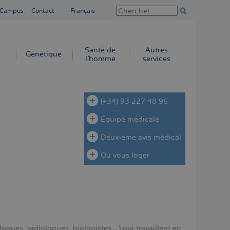
 Campus
Contact
Français
Santé de
Autres
Génétique
l’homme
services
(+34) 93 227 48 96
Équipe médicale
Deuxième avis médical
Où vous loger
gues, radiologues, biologistes…) qui travaillent en