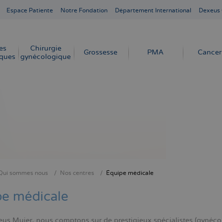
Espace Patiente
Notre Fondation
Département International
Dexeus
es
Chirurgie
Grossesse
PMA
Cancer
ques
gynécologique
Qui sommes nous
Nos centres
Équipe médicale
ne
pe médicale
us Mujer, nous comptons sur de prestigieux spécialistes (gynécolo