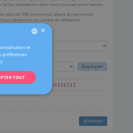
 et les prestations dont vous puissiez avoir besoin.
de plus de 300 personnes, allant du personnel
ue nous devenions un centre de référence
×
Langue
sonnalisation et
SPANISH
s préférences.
CATALÀ
us
ENGLISH
EPTER TOUT
FRENCH
|
O
|
P
|
Q
|
R
|
S
|
T
|
U
|
V
|
W
|
X
|
Y
|
Z
DEUTSCH
ITALIANO
ESPAÑOL
Partager