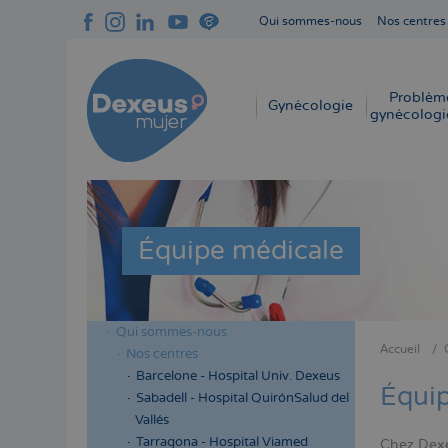
Aller
Qui sommes-nous
Nos centres
au
Navegación
contenu
superior
principal
cabecera
Problèm
Navegación
Gynécologie
gynécologi
principal
Équipe médicale
Qui sommes-nous
Menú
Accueil
Nos centres
Fil
lateral
Barcelone - Hospital Univ. Dexeus
d'Aria
Équi
cabecera
Sabadell - Hospital QuirónSalud del
Vallés
Tarragona - Hospital Viamed
Chez Dexe