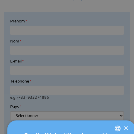
Prénom
Nom
E-mail
Téléphone
e.g. (+33) 932274896
Pays
×
Commentaires