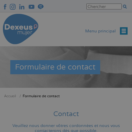
Aller
au
contenu
principal
Menu principal
Formulaire de contact
Accueil
Formulaire de contact
Fil
d'Ariane
Contact
Veuillez nous donner vôtres cordonnées et nous vous
contacterons dès que possible.