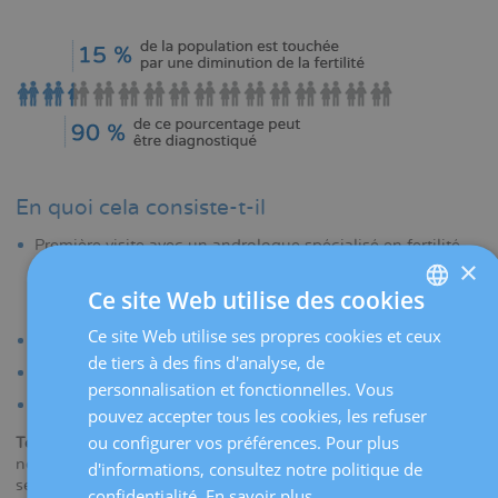
En quoi cela consiste-t-il
Première visite avec un andrologue spécialisé en fertilité,
×
afin de faire une évaluation de votre dossier médical, de
vos antécédents familiaux, de vos habitudes et de votre
Ce site Web utilise des cookies
style de vie.
Ce site Web utilise ses propres cookies et ceux
SPANISH
Examen physique complet de l'appareil reproducteur.
de tiers à des fins d'analyse, de
CATALÀ
Spermogramme
.
personnalisation et fonctionnelles. Vous
Diagnotic et résultats avec l’andrologue.
ENGLISH
pouvez accepter tous les cookies, les refuser
ou configurer vos préférences. Pour plus
Tests supplémentaires :
il est possible que le médecin juge
FRENCH
nécessaire de vous soumettre à d'autres tests, tels qu'un
d'informations, consultez notre politique de
DEUTSCH
second spermogramme, une étude chromosomique ou
confidentialité.
En savoir plus