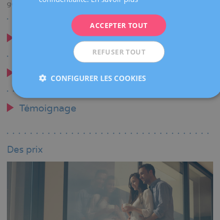
génétique.
ITALIANO
ACCEPTER TOUT
ESPAÑOL
Dans quels cas est-ce conseillé
REFUSER TOUT
Pourquoi nous choisir
CONFIGURER LES COOKIES
Témoignage
Des prix