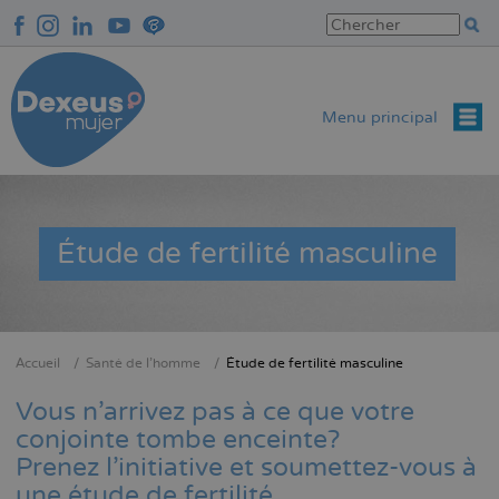
Aller
au
contenu
principal
Menu principal
Étude de fertilité masculine
Accueil
Santé de l’homme
Étude de fertilité masculine
Fil
d'Ariane
Vous n'arrivez pas à ce que votre
conjointe tombe enceinte?
Prenez l'initiative et soumettez-vous à
une étude de fertilité