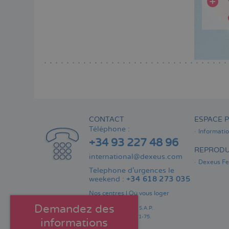
CONTACT
ESPACE P
Téléphone :
Informati
+34 93 227 48 96
REPRODU
international@dexeus.com
Dexeus Fer
Telephone d’urgences le
weekend :
+34 618 273 035
Nos centres
|
Où vous loger
Demandez des
Consultorio Dexeus S.A.P.
Gran Via Carles III 71-75.
informations
08028 Barcelone.