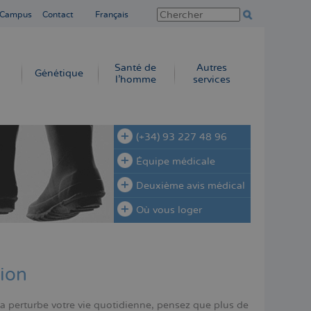
 Campus
Contact
Français
Santé de
Autres
Génétique
l’homme
services
(+34) 93 227 48 96
Équipe médicale
Deuxième avis médical
Où vous loger
tion
a perturbe votre vie quotidienne, pensez que plus de