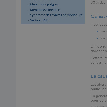
30 % des 
Myomes et polypes
Ménopause précoce
Syndrome des ovaires polykystiques
Qu’est-
Visite en 24 h
Il est po
vous
vous
L'
inconti
dansant ou
Cette fuit
ventre : la
La caus
Les altéra
pratiquer
En généra
pour objec