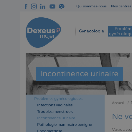
Aller
Qui sommes-nous
Nos centres
au
Navegación
contenu
superior
principal
cabecera
Problèm
Navegación
Gynécologie
gynécologi
principal
Incontinence urinaire
Problèmes gynécologiques
Menú
Menú
Accueil
Infections vaginales
Fil
lateral
lateral
Troubles menstruels
d'Aria
Ne vo
cabecera
principal
Incontinence urinaire
Pathologie mammaire bénigne
Vous avez
Endométriose