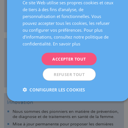
Ce site Web utilise ses propres cookies et ceux
SPANISH
Nous coordonnons les visites et les tests dans la même
de tiers à des fins d'analyse, de
CATALÀ
journée.
personnalisation et fonctionnelles. Vous
En cas de maladie, les tests et le diagnostic sont
ENGLISH
pouvez accepter tous les cookies, les refuser
effectués en moins de 24 heures.
ou configurer vos préférences. Pour plus
FRENCH
d'informations, consultez notre politique de
DEUTSCH
confidentialité.
En savoir plus
Unités spécialisées
ITALIANO
Pour donner les meilleurs conseils : contraception,
ACCEPTER TOUT
ESPAÑOL
fausses couches à répétition, endométriose...
Pour proposer les traitements les plus appropriés :
REFUSER TOUT
grossesses à risque, problèmes d’infertilité et cancers
gynécologiques et du sein.
CONFIGURER LES COOKIES
Innovation
Nous sommes des pionniers en matière de prévention,
de diagnose et de traitements en santé de la femme.
Mise à jour permanente pour proposer les dernières