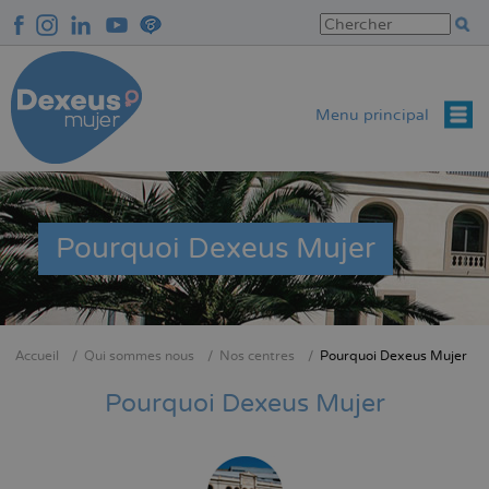
Aller
au
contenu
principal
Menu principal
Pourquoi Dexeus Mujer
Accueil
Qui sommes nous
Nos centres
Pourquoi Dexeus Mujer
Fil
d'Ariane
Pourquoi Dexeus Mujer