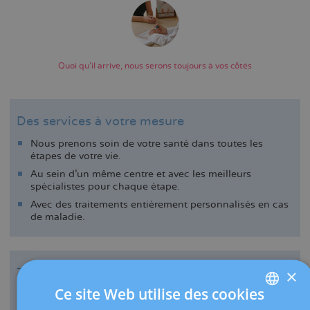
Quoi qu'il arrive, nous serons toujours à vos côtés
Des services à votre mesure
Nous prenons soin de votre santé dans toutes les
étapes de votre vie.
Au sein d’un même centre et avec les meilleurs
spécialistes pour chaque étape.
Avec des traitements entièrement personnalisés en cas
de maladie.
Tranquillité et commodité
×
Ce site Web utilise des cookies
Nous œuvrons dans le sens de faire gagner du temps et
d’éviter des déplacements à nos patientes.