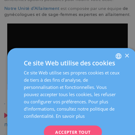
Notre Unité d’Allaitement
est composée par une équipe
de
gynécologues et de sage-femmes expertes en allaitement
.
×
Ce site Web utilise des cookies
Ce site Web utilise ses propres cookies et ceux
SPANISH
de tiers à des fins d'analyse, de
CATALÀ
personnalisation et fonctionnelles. Vous
ENGLISH
pouvez accepter tous les cookies, les refuser
ou configurer vos préférences. Pour plus
FRENCH
d'informations, consultez notre politique de
DEUTSCH
Quels sont les avantages de l'allaitement
confidentialité.
En savoir plus
ITALIANO
maternel ?
ACCEPTER TOUT
ESPAÑOL