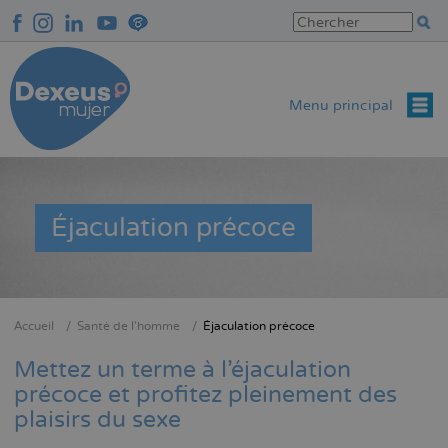
Aller
au
contenu
principal
Menu principal
Éjaculation précoce
Accueil
Santé de l’homme
Éjaculation précoce
Fil
d'Ariane
Mettez un terme à l'éjaculation
précoce et profitez pleinement des
plaisirs du sexe