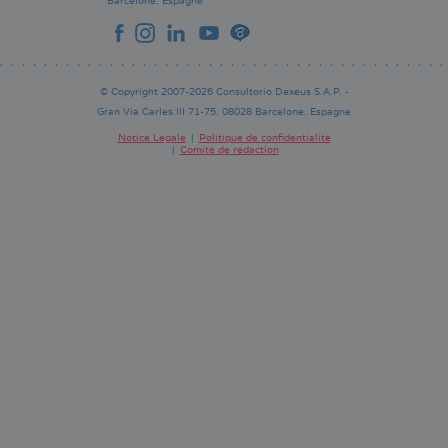
Barcelone.
Espagne
© Copyright 2007-2026 Consultorio Dexeus S.A.P. -
Gran Via Carles III 71-75. 08028 Barcelone. Espagne
Notice Légale
Politique de confidentialité
Comité de rédaction
Pie
de
página