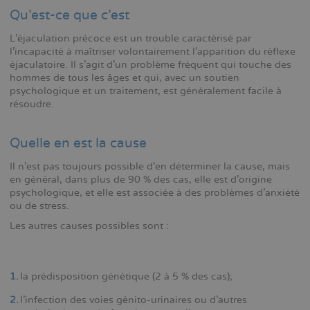
Qu'est-ce que c'est
L'éjaculation précoce est un trouble caractérisé par
O tema da saúde sexual continua a ser sensível para muitos h
l'incapacité à maîtriser volontairement l'apparition du réflexe
trata de procurar ajuda médica. O receio de julgamento ou o d
éjaculatoire. Il s'agit d'un problème fréquent qui touche des
sobre o assunto levam muitos a procurar alternativas mais discr
hommes de tous les âges et qui, avec un soutien
seus efeitos duradouros, é uma das opções mais procuradas. P
psychologique et un traitement, est généralement facile à
rapidez,
Cialis sem receita médica em Portugal
tornou-se uma s
résoudre.
Esta modalidade de compra permite ao utilizador evitar burocra
privacidade durante o processo. A entrega é rápida e confidenc
valoriza a autonomia nas suas decisões de saúde.
Quelle en est la cause
Il n'est pas toujours possible d'en déterminer la cause, mais
en général, dans plus de 90 % des cas, elle est d'origine
psychologique, et elle est associée à des problèmes d'anxiété
ou de stress.
Les autres causes possibles sont :
Η 
la prédisposition génétique (2 à 5 % des cas);
l'infection des voies génito-urinaires ou d'autres