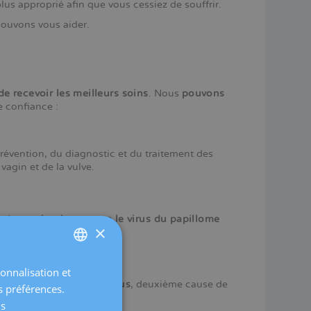
us approprié afin que vous cessiez de souffrir.
pouvons vous aider.
e recevoir les meilleurs soins
. Nous
pouvons
 confiance :
révention, du diagnostic et du traitement des
vagin et de la vulve.
t la
vaccination contre le virus du papillome
×
sonnalisation et
SPANISH
 cancer du col de l'utérus
, deuxième cause de
s préférences.
CATALÀ
mmes jeunes.
us