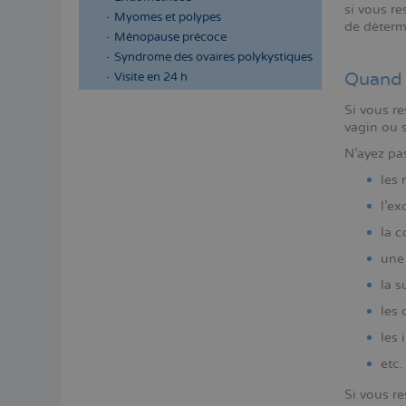
si vous r
Myomes et polypes
de détermi
Ménopause précoce
Syndrome des ovaires polykystiques
Quand 
Visite en 24 h
Si vous r
vagin ou s
N'ayez pas
les 
l'ex
la 
une 
la s
les
les 
etc.
Si vous r