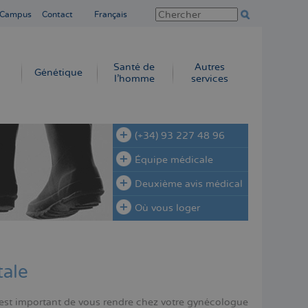
 Campus
Contact
Français
Santé de
Autres
Génétique
l’homme
services
(+34) 93 227 48 96
Équipe médicale
Deuxième avis médical
Où vous loger
tale
l est important de vous rendre chez votre gynécologue