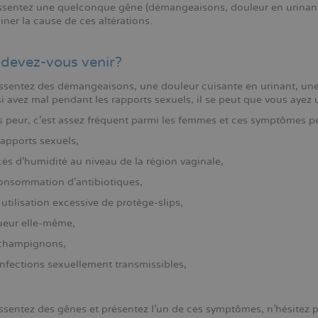
essentez une quelconque gêne (démangeaisons, douleur en urinant, 
ner la cause de ces altérations.
devez-vous venir?
essentez des démangeaisons, une douleur cuisante en urinant, une
i avez mal pendant les rapports sexuels, il se peut que vous ayez
 peur, c'est assez fréquent parmi les femmes et ces symptômes peu
rapports sexuels,
cès d'humidité au niveau de la région vaginale,
consommation d'antibiotiques,
utilisation excessive de protège-slips,
ueur elle-même,
 champignons,
infections sexuellement transmissibles,
essentez des gênes et présentez l'un de ces symptômes, n'hésitez 