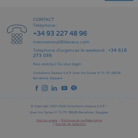
CONTACT
Téléphone :
+34 93 227 48 96
international@dexeus.com
Telephone d’urgences le weekend :
+34 618
273 035
Nos centres
|
Où vous loger
Consultorio Dexeus S.A.P.
Gran Via Carles III 71-75.
08028
Barcelone.
Espagne
© Copyright 2007-2026 Consultorio Dexeus S.A.P. -
Gran Via Carles III 71-75. 08028 Barcelone. Espagne
Notice Légale
Politique de confidentialité
Comité de rédaction
Pie
de
página