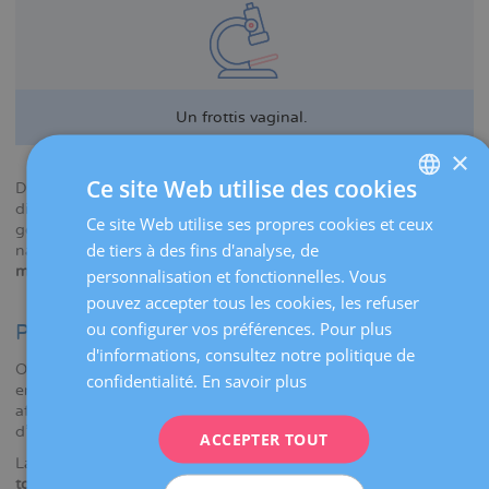
Un frottis vaginal.
×
Ce site Web utilise des cookies
De plus, comme nous disposons de
spécialistes
de
différents domaines (endocrinologie, nutrition, psychologie,
Ce site Web utilise ses propres cookies et ceux
SPANISH
génétique, cardiologie, médecine interne, thérapies
de tiers à des fins d'analyse, de
naturelles...), nous vous recevrons avec un point de vue
CATALÀ
multidisciplinaire
.
personnalisation et fonctionnelles. Vous
ENGLISH
pouvez accepter tous les cookies, les refuser
ou configurer vos préférences. Pour plus
Pour qui
FRENCH
d'informations, consultez notre politique de
On estime que plus de 20 % des femmes qui souhaitent être
DEUTSCH
confidentialité.
En savoir plus
enceinte ont un problème de santé qui, bien qu'il puisse
ITALIANO
affecter le déroulement de la grossesse, est
identifiable
lors
d'une visite médicale et peut être facilement
corrigé
.
ACCEPTER TOUT
ESPAÑOL
La phase de conseil pré-grossesse est donc conseillé
pour
toutes les femmes
qui souhaitent être enceintes, car il a été