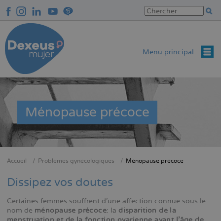
Aller
au
contenu
principal
Menu principal
Ménopause précoce
Accueil
Problèmes gynécologiques
Ménopause précoce
Fil
d'Ariane
Dissipez vos doutes
Certaines femmes souffrent d'une affection connue sous le
nom de
ménopause précoce
: la
disparition de la
menstruation et de la fonction ovarienne avant l'âge de