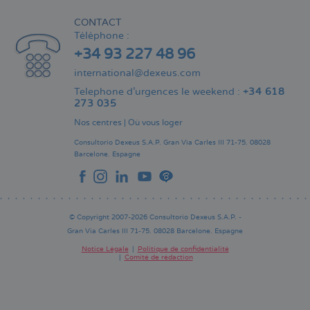
CONTACT
Téléphone :
+34 93 227 48 96
international@dexeus.com
Telephone d’urgences le weekend :
+34 618
273 035
Nos centres
|
Où vous loger
Consultorio Dexeus S.A.P.
Gran Via Carles III 71-75.
08028
Barcelone.
Espagne
© Copyright 2007-2026 Consultorio Dexeus S.A.P. -
Gran Via Carles III 71-75. 08028 Barcelone. Espagne
Notice Légale
Politique de confidentialité
Comité de rédaction
Pie
de
página