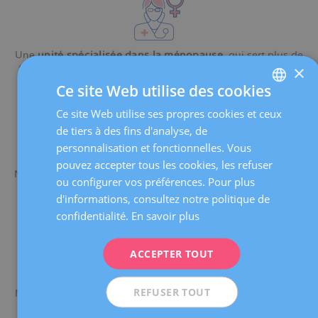
Une
unité spécialisée dans la ménopause
, qui sert plus de
×
6 000 femmes par an, avec des professionnels experts qui
évalueront votre cas et vous conseilleront au mieux.
Ce site Web utilise des cookies
Ce site Web utilise ses propres cookies et ceux
SPANISH
de tiers à des fins d'analyse, de
CATALÀ
personnalisation et fonctionnelles. Vous
ENGLISH
pouvez accepter tous les cookies, les refuser
Notre service de médecine de la reproduction met en œuvre
ou configurer vos préférences. Pour plus
FRENCH
des
protocoles médicaux internes pour le traitement de
d'informations, consultez notre politique de
la stérilité
associée à la ménopause précoce.
DEUTSCH
confidentialité.
En savoir plus
ITALIANO
ACCEPTER TOUT
ESPAÑOL
REFUSER TOUT
Nous disposons des
dernières technologies de diagnostic
par imagerie
: mammographie numérique, échographie