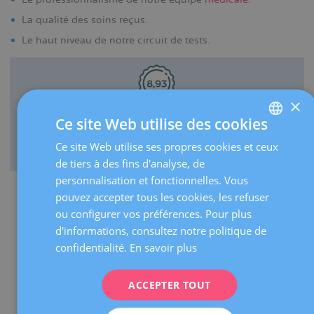
La qualité des soins reçus.
Le haut niveau de notre circuit de tests.
×
Ce site Web utilise des cookies
C'est la note globale que nous ont donnée nos patientes
Ce site Web utilise ses propres cookies et ceux
SPANISH
pour l'examen gynécologique dans notre centre.
de tiers à des fins d'analyse, de
CATALÀ
personnalisation et fonctionnelles. Vous
ENGLISH
pouvez accepter tous les cookies, les refuser
Pourquoi nous choisir
ou configurer vos préférences. Pour plus
FRENCH
d'informations, consultez notre politique de
DEUTSCH
confidentialité.
En savoir plus
ITALIANO
ACCEPTER TOUT
ESPAÑOL
Nous sommes un
centre de référence nationale, fort de
plus de 80 ans d'expérience
, pionnier en matière de