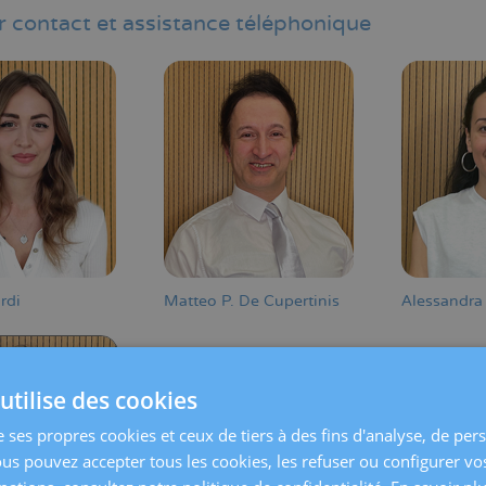
 contact et assistance téléphonique
rdi
Matteo P. De Cupertinis
Alessandra
utilise des cookies
e ses propres cookies et ceux de tiers à des fins d'analyse, de per
ous pouvez accepter tous les cookies, les refuser ou configurer vo