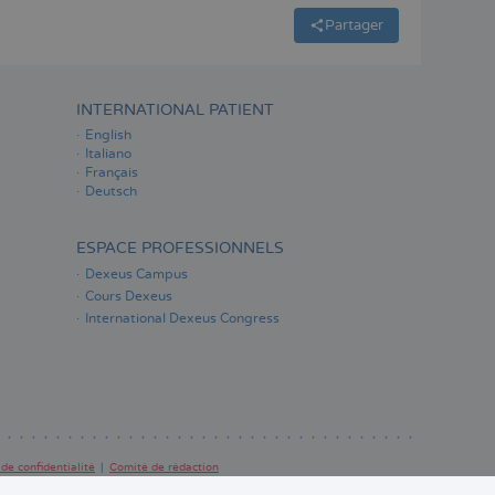
Partager
INTERNATIONAL PATIENT
English
Italiano
Français
Deutsch
ESPACE PROFESSIONNELS
Dexeus Campus
Cours Dexeus
International Dexeus Congress
 de confidentialité
Comité de rédaction