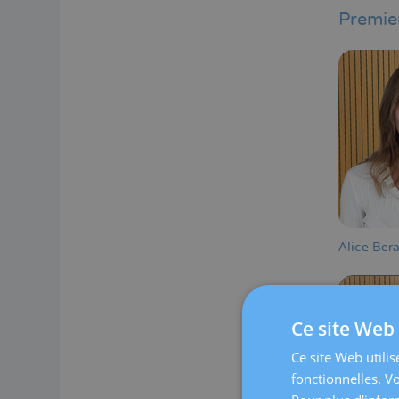
Premier
Alice Bera
Ce site Web 
Ce site Web utilis
fonctionnelles. V