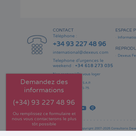
CONTACT
ESPACE P
Téléphone :
Informati
+34 93 227 48 96
REPRODU
international@dexeus.com
Dexeus Fer
Telephone d’urgences le
weekend :
+34 618 273 035
Nos centres
|
Où vous loger
Demandez des
Consultorio Dexeus S.A.P.
Gran Via Carles III 71-75.
informations
08028 Barcelone.
Espagne
(+34) 93 227 48 96
Ou remplissez ce formulaire et
nous vous contacterons le plus
tôt possible
© Copyright 2007-2026 Consultorio Dexeu