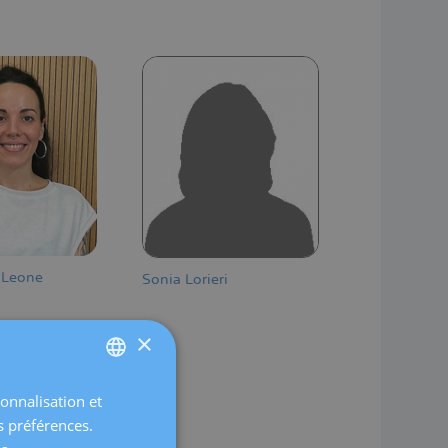
 Leone
Sonia Lorieri
×
sonnalisation et
SPANISH
s préférences.
CATALÀ