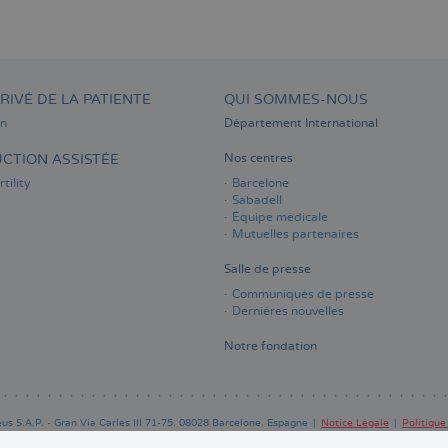
RIVÉ DE LA PATIENTE
QUI SOMMES-NOUS
on
Département International
CTION ASSISTÉE
Nos centres
tility
Barcelone
Sabadell
Équipe médicale
Mutuelles partenaires
Salle de presse
Communiqués de presse
Dernières nouvelles
Notre fondation
s S.A.P. - Gran Via Carles III 71-75. 08028 Barcelone. Espagne
Notice Légale
Politique
Pie