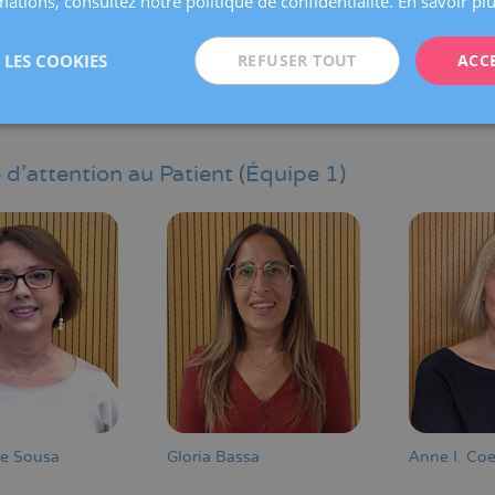
ations, consultez notre politique de confidentialité.
En savoir pl
LES COOKIES
REFUSER TOUT
ACC
vat
 d'attention au Patient
(Équipe 1)
de Sousa
Gloria Bassa
Anne I. Co