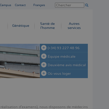
 Campus
Contact
Français
Santé de
Autres
Génétique
l’homme
services
(+34) 93 227 48 96
Équipe médicale
Deuxième avis médical
Où vous loger
la réalisation d’examens), nous disposons de médecins