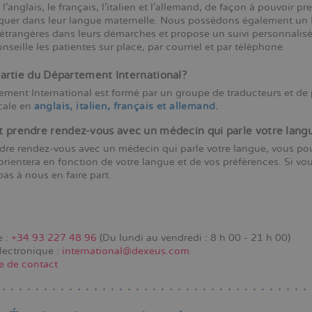
 l’anglais, le français, l’italien et l’allemand, de façon à pouvoir 
er dans leur langue maternelle. Nous possédons également un 
étrangères dans leurs démarches et propose un suivi personnalisé 
onseille les patientes sur place, par courriel et par téléphone.
partie du Département International?
ement International est formé par un groupe de traducteurs et de
cale en
anglais, italien, français et allemand.
prendre rendez-vous avec un médecin qui parle votre lang
dre rendez-vous avec un médecin qui parle votre langue, vous po
orientera en fonction de votre langue et de vos préférences. Si vo
pas à nous en faire part.
e :
+34 93 227 48 96
(Du lundi au vendredi : 8 h 00 - 21 h 00)
lectronique :
international@dexeus.com
e de contact