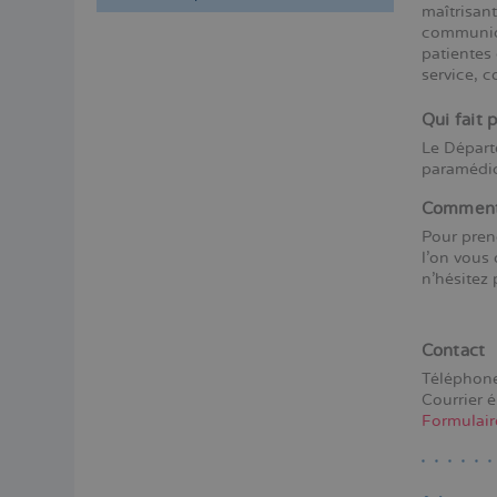
maîtrisant
communiqu
Menú
patientes 
lateral
service, c
principal
Qui fait 
Le Départ
paramédi
Comment 
Pour pren
l’on vous 
n’hésitez 
Contact
Téléphon
Courrier é
Formulair