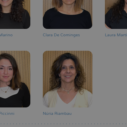
Marino
Clara De Cominges
Laura Mart
Piccinni
Núria Riambau