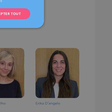
us
ENGLISH
EPTER TOUT
FRENCH
DEUTSCH
ITALIANO
ESPAÑOL
elho
Erika D'angelo