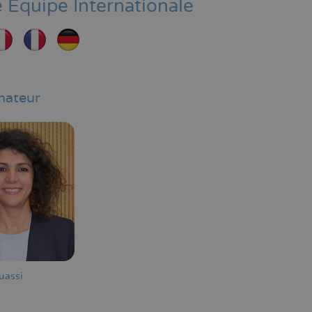
 Équipe Internationale
nateur
uassi