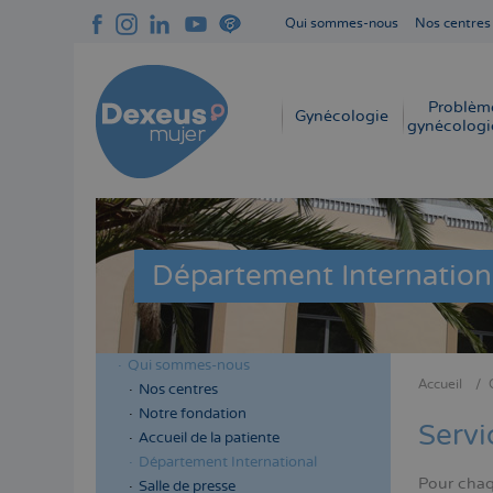
Aller
Qui sommes-nous
Nos centres
au
Navegación
contenu
superior
principal
cabecera
Problèm
Navegación
Gynécologie
gynécologi
principal
Département Internation
Qui sommes-nous
Menú
Accueil
Nos centres
Fil
lateral
Notre fondation
d'Aria
Servi
cabecera
Accueil de la patiente
Département International
Pour chaq
Salle de presse