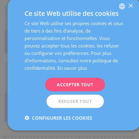
×
Ce site Web utilise des cookies
Ce site Web utilise ses propres cookies et ceux
SPANISH
de tiers à des fins d'analyse, de
CATALÀ
personnalisation et fonctionnelles. Vous
Vous pourrez venir accompagnée et partager
ENGLISH
l’expérience avec les personnes de votre choix.
pouvez accepter tous les cookies, les refuser
ou configurer vos préférences. Pour plus
FRENCH
d'informations, consultez notre politique de
DEUTSCH
confidentialité.
En savoir plus
ITALIANO
ACCEPTER TOUT
ESPAÑOL
REFUSER TOUT
Nous vous remettrons la vidéo et les photographies
numériques à l’issue de l’examen, et vous pourrez en
choisir deux à recevoir imprimées.
CONFIGURER LES COOKIES