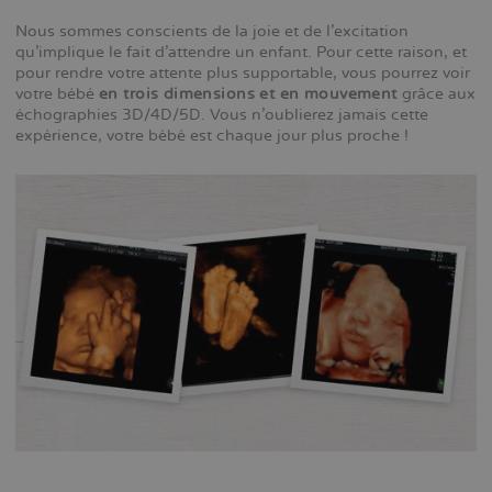
Nous sommes conscients de la joie et de l’excitation
qu’implique le fait d’attendre un enfant. Pour cette raison, et
pour rendre votre attente plus supportable, vous pourrez voir
votre bébé
en trois dimensions et en mouvement
grâce aux
échographies 3D/4D/5D. Vous n’oublierez jamais cette
expérience, votre bébé est chaque jour plus proche !
Nákupy na internetu se staly běžnou součástí každodenního
života a výjimkou není ani oblast zdraví. S příchodem
důvěryhodných platforem si zákazníci mohou vybírat z široké
nabídky produktů, aniž by museli opustit pohodlí domova.
Obzvláště u citlivějších témat, jako jsou přípravky na podporu
erekce, přináší anonymita online prostředí výraznou výhodu.
Pokud někdo plánuje
koupit online Viagra
, měl by se nejprve
ujistit, že volí prověřený zdroj s dobrou reputací.
Důvěryhodné e-shopy nabízejí nejen originální produkty, ale
také jasně formulované obchodní podmínky, zákaznickou
podporu a záruku diskrétního doručení. V dnešní době, kdy
jsou informace snadno dostupné, není třeba dělat
kompromisy mezi kvalitou, cenou a soukromím. Stačí se řídit
logikou, ověřovat si fakta a volit pouze ověřené poskytovatele
s pozitivní zpětnou vazbou od zákazníků.