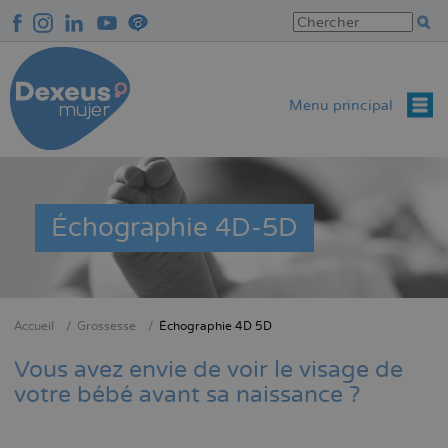
Aller
au
contenu
principal
Menu principal
Échographie 4D-5D
Accueil
Grossesse
Échographie 4D 5D
Fil
d'Ariane
Vous avez envie de voir le visage de
votre bébé avant sa naissance ?
De