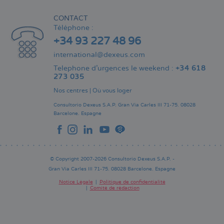
CONTACT
Téléphone :
+34 93 227 48 96
international@dexeus.com
Telephone d’urgences le weekend :
+34 618
273 035
Nos centres
|
Où vous loger
Consultorio Dexeus S.A.P.
Gran Via Carles III 71-75.
08028
Barcelone.
Espagne
© Copyright 2007-2026 Consultorio Dexeus S.A.P. -
Gran Via Carles III 71-75. 08028 Barcelone. Espagne
Notice Légale
Politique de confidentialité
Comité de rédaction
Pie
de
página