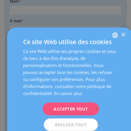
Nom
E-mail
×
Ce site Web utilise des cookies
Téléphone
Ce site Web utilise ses propres cookies et ceux
SPANISH
de tiers à des fins d'analyse, de
Commentaires
CATALÀ
personnalisation et fonctionnelles. Vous
ENGLISH
pouvez accepter tous les cookies, les refuser
ou configurer vos préférences. Pour plus
FRENCH
d'informations, consultez notre politique de
DEUTSCH
confidentialité.
En savoir plus
ITALIANO
Longueur maximale pour le texte: 1000 caractères.
ACCEPTER TOUT
ESPAÑOL
Je souhaite être informé des nouveautés concernant Dexeus
Mujer et recevoir la newsletter :
REFUSER TOUT
OUI
NON