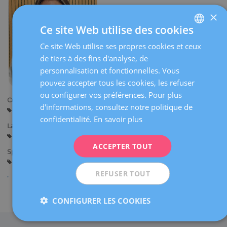
×
Ce site Web utilise des cookies
Ce site Web utilise ses propres cookies et ceux
SPANISH
de tiers à des fins d'analyse, de
CATALÀ
personnalisation et fonctionnelles. Vous
ENGLISH
pouvez accepter tous les cookies, les refuser
ou configurer vos préférences. Pour plus
FRENCH
Centres:
d'informations, consultez notre politique de
Midlife (Barcelone)
DEUTSCH
confidentialité.
En savoir plus
Langues:
ITALIANO
Espagnol
Catalan
Anglais
Français
ACCEPTER TOUT
ESPAÑOL
Spécialités:
Nutrition
REFUSER TOUT
Partager
CONFIGURER LES COOKIES