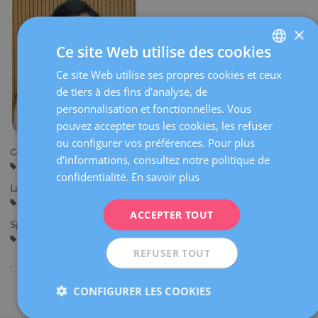
×
Ce site Web utilise des cookies
Ce site Web utilise ses propres cookies et ceux
SPANISH
de tiers à des fins d'analyse, de
CATALÀ
personnalisation et fonctionnelles. Vous
ENGLISH
pouvez accepter tous les cookies, les refuser
ou configurer vos préférences. Pour plus
FRENCH
Centres:
d'informations, consultez notre politique de
Barcelone
DEUTSCH
confidentialité.
En savoir plus
Langues:
ITALIANO
Espagnol
Catalan
Anglais
ACCEPTER TOUT
ESPAÑOL
Spécialités:
Diagnostic Gynécologique par l’Image
REFUSER TOUT
CONFIGURER LES COOKIES
Partager