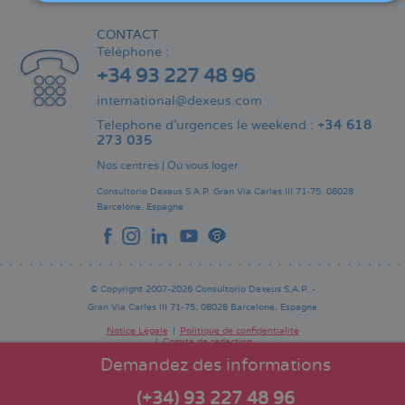
CONTACT
Téléphone :
+34 93 227 48 96
international@dexeus.com
Telephone d’urgences le weekend :
+34 618
273 035
Nos centres
|
Où vous loger
Consultorio Dexeus S.A.P.
Gran Via Carles III 71-75.
08028
Barcelone.
Espagne
© Copyright 2007-2026 Consultorio Dexeus S.A.P. -
Gran Via Carles III 71-75. 08028 Barcelone. Espagne
Notice Légale
Politique de confidentialité
Comité de rédaction
Pie
de
Demandez des informations
página
(+34) 93 227 48 96