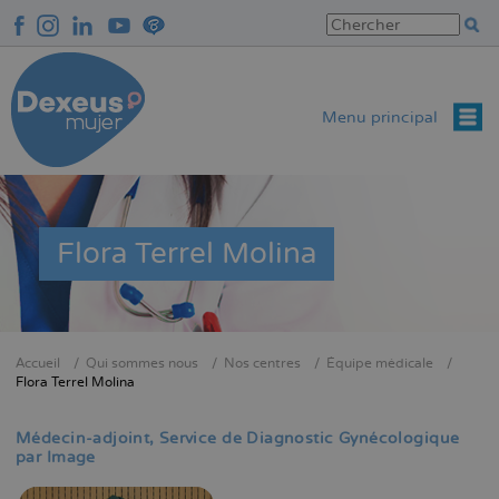
Aller
au
contenu
principal
Menu principal
Flora Terrel Molina
Accueil
Qui sommes nous
Nos centres
Équipe médicale
Fil
Flora Terrel Molina
d'Ariane
Médecin-adjoint
Service de Diagnostic Gynécologique
par Image