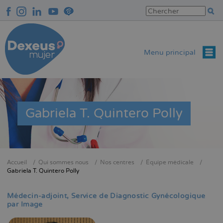
Aller
au
contenu
principal
Menu principal
Gabriela T. Quintero Polly
Accueil
Qui sommes nous
Nos centres
Équipe médicale
Fil
Gabriela T. Quintero Polly
d'Ariane
Médecin-adjoint
Service de Diagnostic Gynécologique
par Image