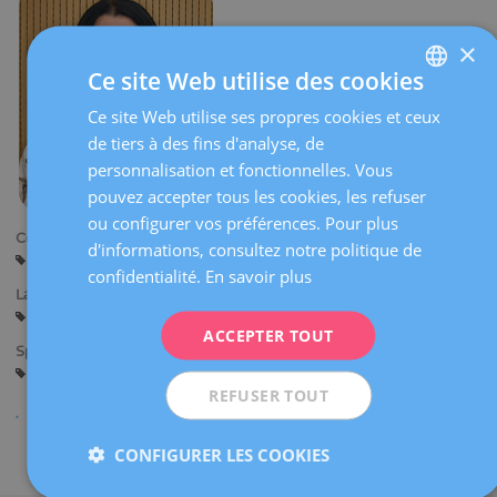
×
Ce site Web utilise des cookies
Ce site Web utilise ses propres cookies et ceux
SPANISH
de tiers à des fins d'analyse, de
CATALÀ
personnalisation et fonctionnelles. Vous
ENGLISH
pouvez accepter tous les cookies, les refuser
ou configurer vos préférences. Pour plus
FRENCH
Centres:
d'informations, consultez notre politique de
Barcelone
DEUTSCH
confidentialité.
En savoir plus
Langues:
ITALIANO
Espagnol
Catalan
ACCEPTER TOUT
ESPAÑOL
Spécialités:
Diagnostic Gynécologique par l’Image
REFUSER TOUT
CONFIGURER LES COOKIES
Partager