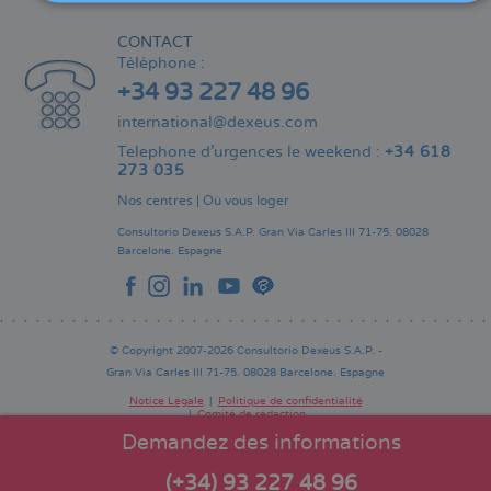
CONTACT
Téléphone :
+34 93 227 48 96
international@dexeus.com
Telephone d’urgences le weekend :
+34 618
273 035
Nos centres
|
Où vous loger
Consultorio Dexeus S.A.P.
Gran Via Carles III 71-75.
08028
Barcelone.
Espagne
© Copyright 2007-2026 Consultorio Dexeus S.A.P. -
Gran Via Carles III 71-75. 08028 Barcelone. Espagne
Notice Légale
Politique de confidentialité
Comité de rédaction
Pie
de
Demandez des informations
página
(+34) 93 227 48 96