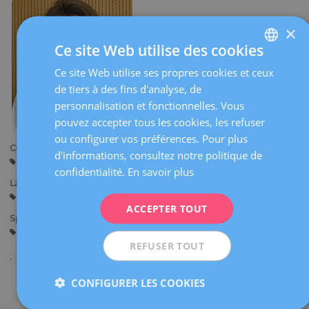
×
Ce site Web utilise des cookies
Ce site Web utilise ses propres cookies et ceux
SPANISH
de tiers à des fins d'analyse, de
CATALÀ
personnalisation et fonctionnelles. Vous
ENGLISH
pouvez accepter tous les cookies, les refuser
ou configurer vos préférences. Pour plus
FRENCH
Centres:
d'informations, consultez notre politique de
Barcelone
DEUTSCH
confidentialité.
En savoir plus
Langues:
ITALIANO
Espagnol
Catalan
Anglais
Français
ACCEPTER TOUT
ESPAÑOL
Spécialités:
Biologie de la Reproduction
REFUSER TOUT
CONFIGURER LES COOKIES
Partager