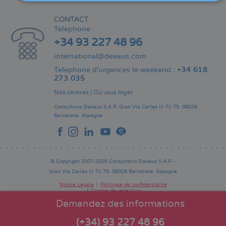
CONTACT
Téléphone :
+34 93 227 48 96
international@dexeus.com
Telephone d’urgences le weekend :
+34 618
273 035
Nos centres
|
Où vous loger
Consultorio Dexeus S.A.P.
Gran Via Carles III 71-75.
08028
Barcelone.
Espagne
© Copyright 2007-2026 Consultorio Dexeus S.A.P. -
Gran Via Carles III 71-75. 08028 Barcelone. Espagne
Notice Légale
Politique de confidentialité
Comité de rédaction
Pie
de
Demandez des informations
página
(+34) 93 227 48 96