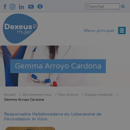
Aller
au
contenu
principal
Menu principal
Gemma Arroyo Cardona
Accueil
Qui sommes nous
Nos centres
Équipe médicale
Fil
Gemma Arroyo Cardona
d'Ariane
Responsable Hebdomadaire du Laboratoire de
Fécondation In Vitro