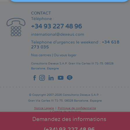
CONTACT
Téléphone :
+34 93 227 48 96
international@dexeus.com
Telephone d’urgences le weekend :
+34 618
273 035
Nos centres
|
Où vous loger
Consultorio Dexeus S.A.P.
Gran Via Carles III 71-75.
08028
Barcelone.
Espagne
© Copyright 2007-2026 Consultorio Dexeus S.A.P. -
Gran Via Carles III 71-75. 08028 Barcelone. Espagne
Notice Légale
Politique de confidentialité
Comité de rédaction
Pie
de
Demandez des informations
página