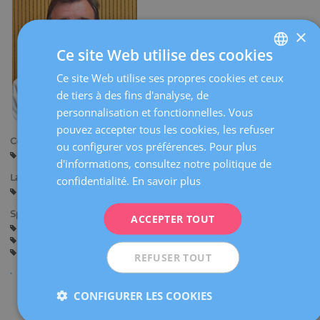
×
Ce site Web utilise des cookies
Ce site Web utilise ses propres cookies et ceux
SPANISH
de tiers à des fins d'analyse, de
CATALÀ
personnalisation et fonctionnelles. Vous
ENGLISH
pouvez accepter tous les cookies, les refuser
Centres:
ou configurer vos préférences. Pour plus
FRENCH
Barcelone
Tarragone
d'informations, consultez notre politique de
DEUTSCH
Langues:
confidentialité.
En savoir plus
Espagnol
Catalan
Anglais
ITALIANO
Spécialités:
ACCEPTER TOUT
ESPAÑOL
Grossesse
Échographie obstétricale et diagnostic prénatal
Haut risque obstétrique
Seconde opinion de Diagnostic Prénatal
REFUSER TOUT
CONFIGURER LES COOKIES
Partager