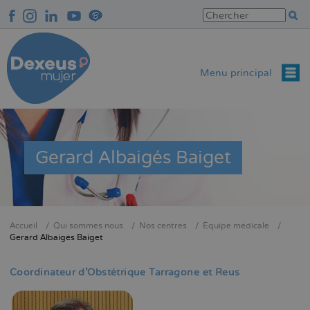
Aller
au
contenu
principal
Menu principal
Gerard Albaigés Baiget
Accueil
Qui sommes nous
Nos centres
Équipe médicale
Fil
Gerard Albaigés Baiget
d'Ariane
Coordinateur d'Obstétrique Tarragone et Reus