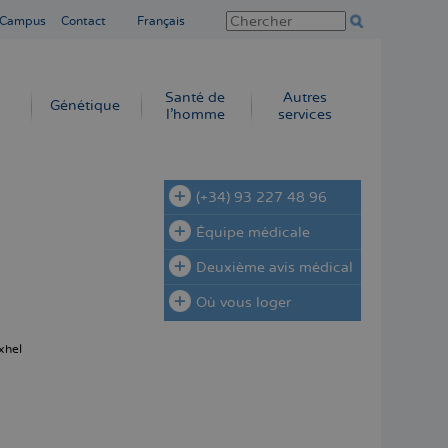
 Campus
Contact
Français
Santé de
Autres
Génétique
l’homme
services
(+34) 93 227 48 96
Équipe médicale
Deuxième avis médical
Où vous loger
xhel