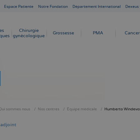
Espace Patiente
Notre Fondation
Département International
Dexeus
es
Chirurgie
Grossesse
PMA
Cancer
ques
gynécologique
Qui sommes nous
Nos centres
Équipe médicale
Humberto Windevo
ne
adjoint