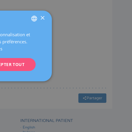
×
sonnalisation et
SPANISH
s préférences.
CATALÀ
us
ENGLISH
EPTER TOUT
FRENCH
DEUTSCH
ITALIANO
ESPAÑOL
Partager
INTERNATIONAL PATIENT
English