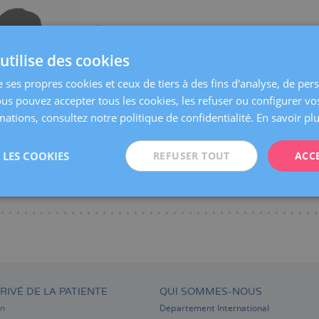
Centres:
Reus
Langues:
Espagnol
utilise des cookies
Spécialités:
Gynécologie Générale
e ses propres cookies et ceux de tiers à des fins d'analyse, de per
ous pouvez accepter tous les cookies, les refuser ou configurer vo
ations, consultez notre politique de confidentialité.
En savoir pl
LES COOKIES
REFUSER TOUT
ACC
RIVÉ DE LA PATIENTE
QUI SOMMES-NOUS
on
Département International