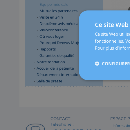
Équipe médicale
Mutuelles partenaires
Visite en 24 h
Ce site Web 
Deuxième avis médical
Visioconférence
Ce site Web utilis
Où vous loger
fonctionnelles. V
Pourquoi Dexeus Mujer
Pour plus d'inform
Rapports
Garanties de qualité
Notre fondation
CONFIGURER 
Accueil de la patiente
Département International
Salle de presse
Menú
lateral
principal
CONTACT
ESPACE P
Téléphone :
Informati