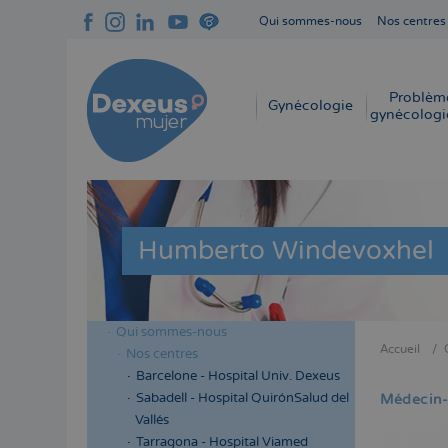
Aller
Qui sommes-nous
Nos centres
au
Navegación
contenu
superior
principal
cabecera
Problèm
Navegación
Gynécologie
gynécologi
principal
Humberto Windevoxhel
Qui sommes-nous
Menú
Accueil
Nos centres
Fil
lateral
Barcelone - Hospital Univ. Dexeus
d'Aria
cabecera
Sabadell - Hospital QuirónSalud del
Médecin-
Vallés
Tarragona - Hospital Viamed