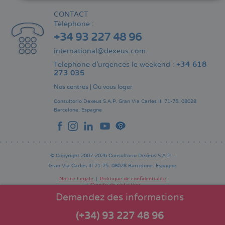
CONTACT
Téléphone :
+34 93 227 48 96
international@dexeus.com
Telephone d’urgences le weekend :
+34 618
273 035
Nos centres
|
Où vous loger
Consultorio Dexeus S.A.P.
Gran Via Carles III 71-75.
08028
Barcelone.
Espagne
© Copyright 2007-2026 Consultorio Dexeus S.A.P. -
Gran Via Carles III 71-75. 08028 Barcelone. Espagne
Notice Légale
Politique de confidentialité
Comité de rédaction
Pie
de
Demandez des informations
página
(+34) 93 227 48 96