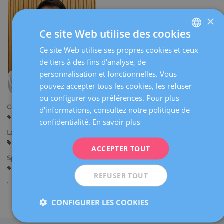
×
Ce site Web utilise des cookies
Ce site Web utilise ses propres cookies et ceux
SPANISH
de tiers à des fins d'analyse, de
CATALÀ
personnalisation et fonctionnelles. Vous
ENGLISH
pouvez accepter tous les cookies, les refuser
ou configurer vos préférences. Pour plus
FRENCH
Centres:
d'informations, consultez notre politique de
DEUTSCH
Sant Cugat
Sabadell
confidentialité.
En savoir plus
Langues:
ITALIANO
Espagnol
Anglais
ACCEPTER TOUT
ESPAÑOL
Spécialités:
Gynécologie Générale
Diagnostic Gynécologique par l’Image
REFUSER TOUT
Partager
CONFIGURER LES COOKIES