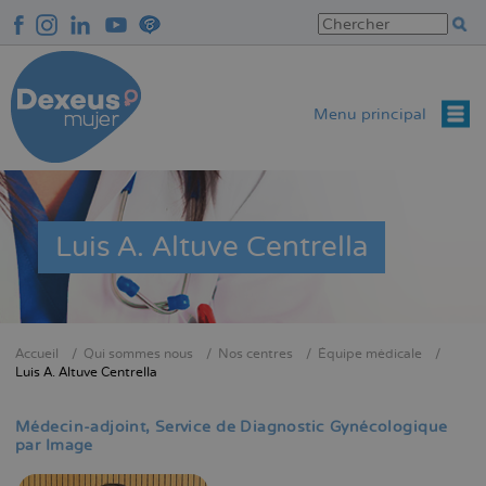
Aller
au
contenu
principal
Menu principal
Luis A. Altuve Centrella
Accueil
Qui sommes nous
Nos centres
Équipe médicale
Fil
Luis A. Altuve Centrella
d'Ariane
Médecin-adjoint
Service de Diagnostic Gynécologique
par Image