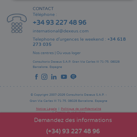
CONTACT
Téléphone :
+34 93 227 48 96
international@dexeus.com
Telephone d’urgences le weekend :
+34 618
273 035
Nos centres
|
Où vous loger
Consultorio Dexeus S.A.P.
Gran Via Carles III 71-75.
08028
Barcelone.
Espagne
© Copyright 2007-2026 Consultorio Dexeus S.A.P. -
Gran Via Carles III 71-75. 08028 Barcelone. Espagne
Notice Légale
Politique de confidentialité
Comité de rédaction
Pie
de
Demandez des informations
página
(+34) 93 227 48 96