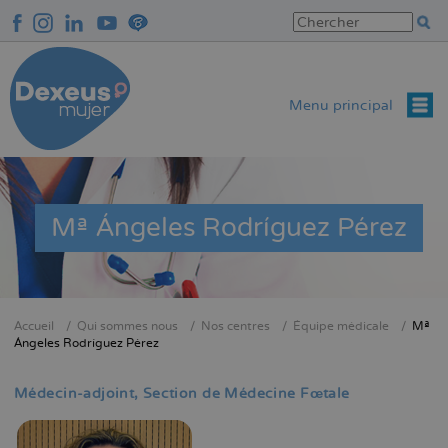
Aller
au
contenu
principal
Menu principal
Mª Ángeles Rodríguez Pérez
Accueil
Qui sommes nous
Nos centres
Équipe médicale
Mª
Fil
Ángeles Rodríguez Pérez
d'Ariane
Médecin-adjoint
Section de Médecine Fœtale