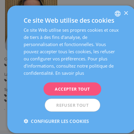
×
Ce site Web utilise des cookies
Ce site Web utilise ses propres cookies et ceux
SPANISH
de tiers à des fins d'analyse, de
CATALÀ
personnalisation et fonctionnelles. Vous
ENGLISH
pouvez accepter tous les cookies, les refuser
ou configurer vos préférences. Pour plus
Centres:
FRENCH
Barcelone
d'informations, consultez notre politique de
DEUTSCH
confidentialité.
En savoir plus
Langues:
ITALIANO
Espagnol
Catalan
Anglais
ACCEPTER TOUT
Spécialités:
ESPAÑOL
Échographie obstétricale et diagnostic prénatal
Interruption Légale de la Grossesse
REFUSER TOUT
Partager
CONFIGURER LES COOKIES