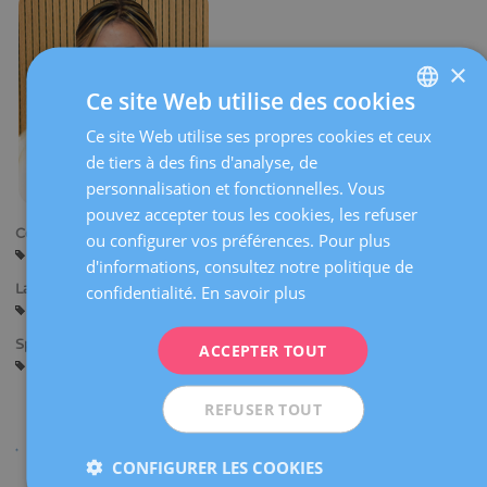
×
Ce site Web utilise des cookies
Ce site Web utilise ses propres cookies et ceux
SPANISH
de tiers à des fins d'analyse, de
CATALÀ
personnalisation et fonctionnelles. Vous
ENGLISH
pouvez accepter tous les cookies, les refuser
Centres:
ou configurer vos préférences. Pour plus
FRENCH
Barcelone
d'informations, consultez notre politique de
DEUTSCH
Langues:
confidentialité.
En savoir plus
Espagnol
Catalan
Anglais
ITALIANO
Spécialités:
ACCEPTER TOUT
ESPAÑOL
Diagnostic Gynécologique par l’Image
REFUSER TOUT
CONFIGURER LES COOKIES