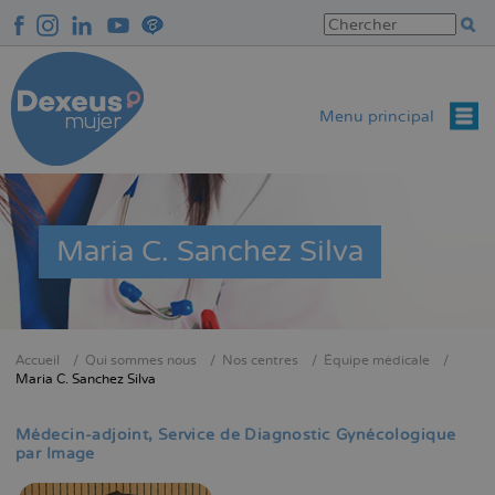
Aller
au
contenu
principal
Menu principal
Maria C. Sanchez Silva
Accueil
Qui sommes nous
Nos centres
Équipe médicale
Fil
Maria C. Sanchez Silva
d'Ariane
Médecin-adjoint
Service de Diagnostic Gynécologique
par Image