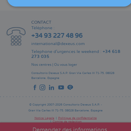
Partager
CONTACT
Téléphone :
+34 93 227 48 96
international@dexeus.com
Telephone d’urgences le weekend :
+34 618
273 035
Nos centres
|
Où vous loger
Consultorio Dexeus S.A.P.
Gran Via Carles III 71-75.
08028
Barcelone.
Espagne
© Copyright 2007-2026 Consultorio Dexeus S.A.P. -
Gran Via Carles III 71-75. 08028 Barcelone. Espagne
Notice Légale
Politique de confidentialité
Comité de rédaction
Pie
de
Demandez des informations