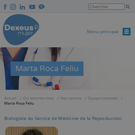
Aller
au
contenu
principal
Menu principal
Marta Roca Feliu
Accueil
Qui sommes nous
Nos centres
Équipe médicale
Fil
Marta Roca Feliu
d'Ariane
Biologiste du Service de Médicine de la Reproduction