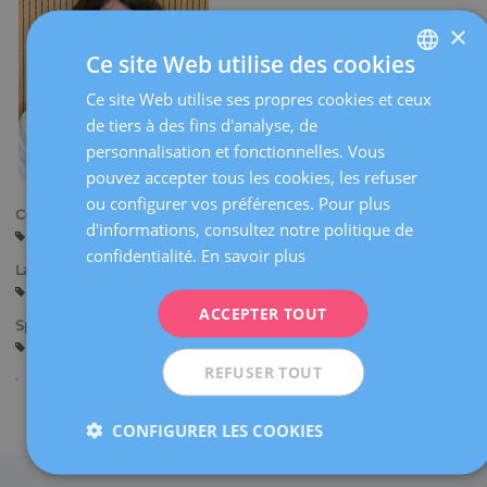
×
Ce site Web utilise des cookies
Ce site Web utilise ses propres cookies et ceux
SPANISH
de tiers à des fins d'analyse, de
CATALÀ
personnalisation et fonctionnelles. Vous
ENGLISH
pouvez accepter tous les cookies, les refuser
ou configurer vos préférences. Pour plus
FRENCH
Centres:
d'informations, consultez notre politique de
Tarragone
Reus
DEUTSCH
confidentialité.
En savoir plus
Langues:
ITALIANO
Espagnol
Catalan
Anglais
ACCEPTER TOUT
ESPAÑOL
Spécialités:
Biologie de la Reproduction
Programme de don d’ovocytes
REFUSER TOUT
Partager
CONFIGURER LES COOKIES