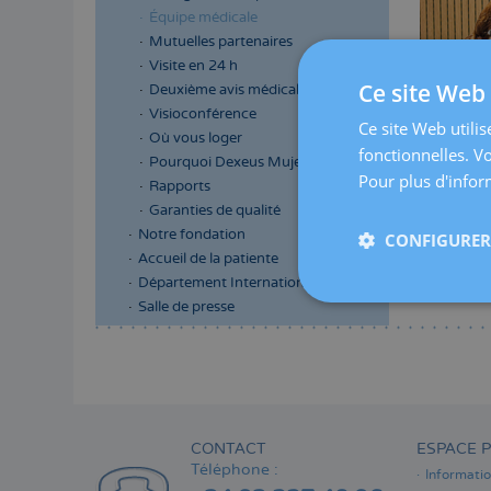
Équipe médicale
Mutuelles partenaires
Visite en 24 h
Ce site Web 
Deuxième avis médical
Visioconférence
Ce site Web utilis
Où vous loger
fonctionnelles. V
Pourquoi Dexeus Mujer
Pour plus d'inform
Rapports
Garanties de qualité
Notre fondation
CONFIGURER 
Accueil de la patiente
Département International
Salle de presse
Menú
lateral
principal
CONTACT
ESPACE P
Téléphone :
Informati