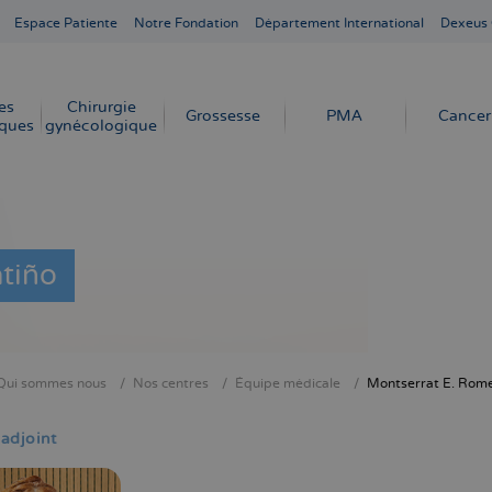
Espace Patiente
Notre Fondation
Département International
Dexeus
es
Chirurgie
Grossesse
PMA
Cancer
ques
gynécologique
tiño
Qui sommes nous
Nos centres
Équipe médicale
Montserrat E. Rome
ne
adjoint