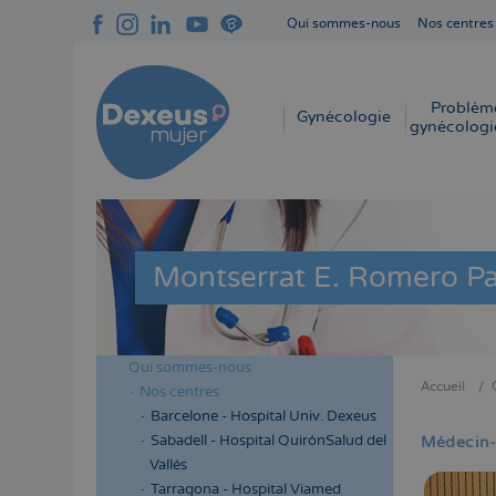
Aller
Qui sommes-nous
Nos centres
au
Navegación
contenu
superior
principal
cabecera
Problèm
Navegación
Gynécologie
gynécologi
principal
Montserrat E. Romero Pa
Qui sommes-nous
Menú
Accueil
Nos centres
Fil
lateral
Barcelone - Hospital Univ. Dexeus
d'Aria
cabecera
Sabadell - Hospital QuirónSalud del
Médecin-
Vallés
Tarragona - Hospital Viamed