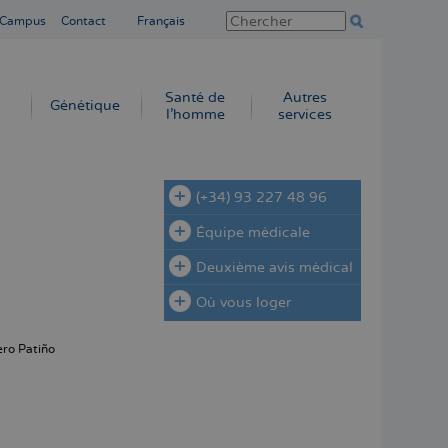
 Campus
Contact
Français
Santé de
Autres
Génétique
l’homme
services
(+34) 93 227 48 96
Équipe médicale
Deuxième avis médical
Où vous loger
ro Patiño