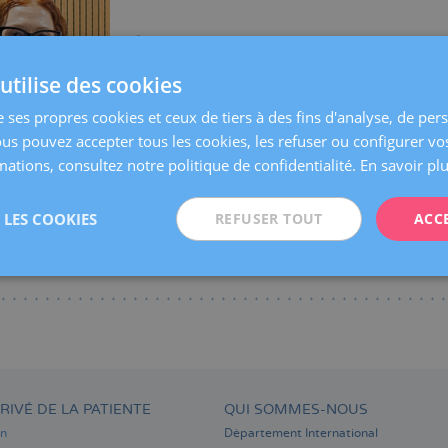
Centres:
Tarragone
Langues:
Espagnol
Catalan
utilise des cookies
Spécialités:
Gynécologie Générale
e ses propres cookies et ceux de tiers à des fins d'analyse, de per
ous pouvez accepter tous les cookies, les refuser ou configurer vo
ations, consultez notre politique de confidentialité.
En savoir pl
LES COOKIES
REFUSER TOUT
ACC
RIVÉ DE LA PATIENTE
QUI SOMMES-NOUS
on
Département International