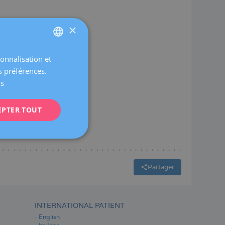
×
sonnalisation et
SPANISH
s préférences.
CATALÀ
us
ENGLISH
EPTER TOUT
FRENCH
DEUTSCH
ITALIANO
ESPAÑOL
Partager
INTERNATIONAL PATIENT
English