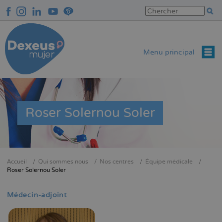
Aller
au
contenu
principal
Menu principal
Roser Solernou Soler
Accueil
Qui sommes nous
Nos centres
Équipe médicale
Fil
Roser Solernou Soler
d'Ariane
Médecin-adjoint