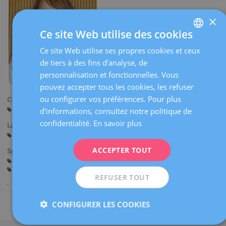
×
Ce site Web utilise des cookies
Ce site Web utilise ses propres cookies et ceux
SPANISH
de tiers à des fins d'analyse, de
CATALÀ
personnalisation et fonctionnelles. Vous
ENGLISH
pouvez accepter tous les cookies, les refuser
ou configurer vos préférences. Pour plus
Centres:
FRENCH
Barcelone
d'informations, consultez notre politique de
DEUTSCH
confidentialité.
En savoir plus
Langues:
ITALIANO
Espagnol
Catalan
Anglais
ACCEPTER TOUT
Spécialités:
ESPAÑOL
Étude Intégrée de Stérilité
Préservation de la fertilité
Techniques de Reproduction Assistée
REFUSER TOUT
Partager
CONFIGURER LES COOKIES