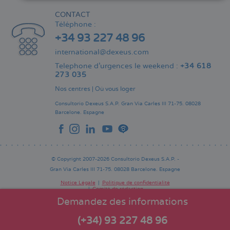
CONTACT
Téléphone :
+34 93 227 48 96
international@dexeus.com
Telephone d’urgences le weekend :
+34 618
273 035
Nos centres
|
Où vous loger
Consultorio Dexeus S.A.P.
Gran Via Carles III 71-75.
08028
Barcelone.
Espagne
© Copyright 2007-2026 Consultorio Dexeus S.A.P. -
Gran Via Carles III 71-75. 08028 Barcelone. Espagne
Notice Légale
Politique de confidentialité
Comité de rédaction
Pie
de
Demandez des informations
página
(+34) 93 227 48 96