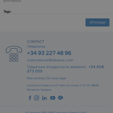
processus.
Tags:
Partager
CONTACT
Téléphone :
+34 93 227 48 96
international@dexeus.com
Telephone d’urgences le weekend :
+34 618
273 035
Nos centres
|
Où vous loger
Consultorio Dexeus S.A.P.
Gran Via Carles III 71-75.
08028
Barcelone.
Espagne
© Copyright 2007-2026 Consultorio Dexeus S.A.P. -