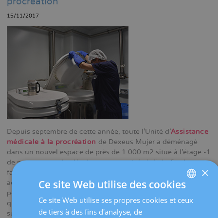
procréation
15/11/2017
Depuis septembre de cette année, toute l'Unité d'
Assistance
médicale à la procréation
de Dexeus Mujer a déménagé
dans un nouvel espace de près de 1 000 m2 situé à l'étage -1
de notre centre. Le déménagement a été réalisé afin de
×
faciliter l'accès des patientes et de centraliser toutes les
Ce site Web utilise des cookies
activités menées dans ce domaine, en profitant de l'occasion
pour rénover les installations et compléter les équipements,
Ce site Web utilise ses propres cookies et ceux
SPANISH
qui intègrent des technologies de pointe. L'une d'elles est la
de tiers à des fins d'analyse, de
surveillance dynamique des embryons, qui permet d'observer
CATALÀ