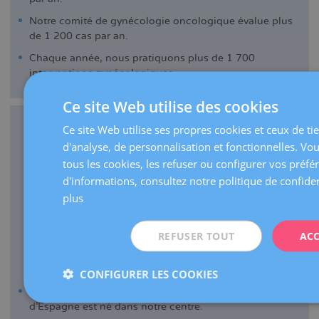
Notre comité de gynécologie oncologique évalue plus
de 1 200 cas par an.
Chaque année, nous pratiquons plus de 1 700
interventions gynécologiques.
Ce site Web utilise des cookies
Ce site Web utilise ses propres cookies et ceux de tie
d'analyse, de personnalisation et fonctionnelles. Vo
tous les cookies, les refuser ou configurer vos préfé
d'informations, consultez notre politique de confiden
plus
REFUSER TOUT
ACC
MÉDECINE DE LA REPRODUCTION
CONFIGURER LES COOKIES
En 1984, le premier bébé par fécondation in vitro
d'Espagne est né dans notre centre.