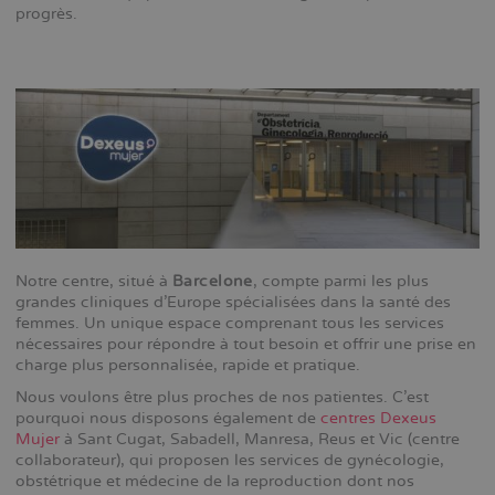
progrès.
diskretion gör Cenforce till ett självklart val för många.
Te
Notre centre, situé à
Barcelone
, compte parmi les plus
grandes cliniques d'Europe spécialisées dans la santé des
femmes. Un unique espace comprenant tous les services
nécessaires pour répondre à tout besoin et offrir une prise en
charge plus personnalisée, rapide et pratique.
Nous voulons être plus proches de nos patientes. C'est
pourquoi nous disposons également de
centres Dexeus
Mujer
à Sant Cugat, Sabadell, Manresa, Reus et Vic (centre
collaborateur), qui proposen les services de gynécologie,
obstétrique et médecine de la reproduction dont nos