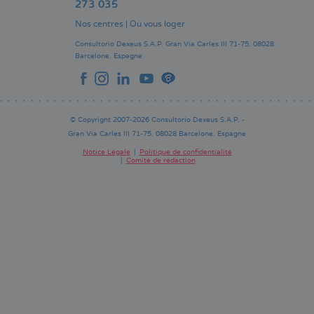
273 035
Nos centres
|
Où vous loger
Consultorio Dexeus S.A.P.
Gran Via Carles III 71-75.
08028
Barcelone.
Espagne
© Copyright 2007-2026 Consultorio Dexeus S.A.P. -
Gran Via Carles III 71-75. 08028 Barcelone. Espagne
Notice Légale
Politique de confidentialité
Comité de rédaction
Pie
de
página