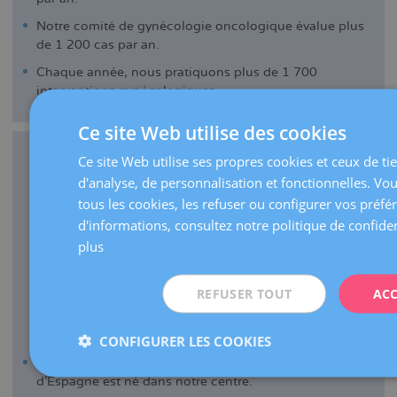
Notre comité de gynécologie oncologique évalue plus
de 1 200 cas par an.
Chaque année, nous pratiquons plus de 1 700
interventions gynécologiques.
Ce site Web utilise des cookies
Ce site Web utilise ses propres cookies et ceux de tie
d'analyse, de personnalisation et fonctionnelles. Vo
tous les cookies, les refuser ou configurer vos préfé
d'informations, consultez notre politique de confiden
plus
REFUSER TOUT
ACC
MÉDECINE DE LA REPRODUCTION
CONFIGURER LES COOKIES
En 1984, le premier bébé par fécondation in vitro
d'Espagne est né dans notre centre.