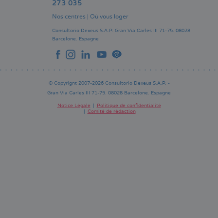
273 035
Nos centres
|
Où vous loger
Consultorio Dexeus S.A.P.
Gran Via Carles III 71-75.
08028
Barcelone.
Espagne
© Copyright 2007-2026 Consultorio Dexeus S.A.P. -
Gran Via Carles III 71-75. 08028 Barcelone. Espagne
Notice Légale
Politique de confidentialité
Comité de rédaction
Pie
de
página