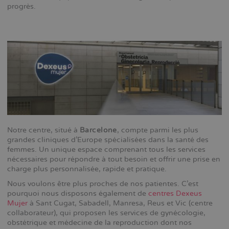
progrès.
diskretion gör Cenforce till ett självklart val för många.
Te
Notre centre, situé à
Barcelone
, compte parmi les plus
grandes cliniques d'Europe spécialisées dans la santé des
femmes. Un unique espace comprenant tous les services
nécessaires pour répondre à tout besoin et offrir une prise en
charge plus personnalisée, rapide et pratique.
Nous voulons être plus proches de nos patientes. C'est
pourquoi nous disposons également de
centres Dexeus
Mujer
à Sant Cugat, Sabadell, Manresa, Reus et Vic (centre
collaborateur), qui proposen les services de gynécologie,
obstétrique et médecine de la reproduction dont nos