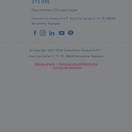
273 035
Nos centres
|
Où vous loger
Consultorio Dexeus S.A.P.
Gran Via Carles III 71-75.
08028
Barcelone.
Espagne
© Copyright 2007-2026 Consultorio Dexeus S.A.P. -
Gran Via Carles III 71-75. 08028 Barcelone. Espagne
Notice Légale
Politique de confidentialité
Comité de rédaction
Pie
de
página