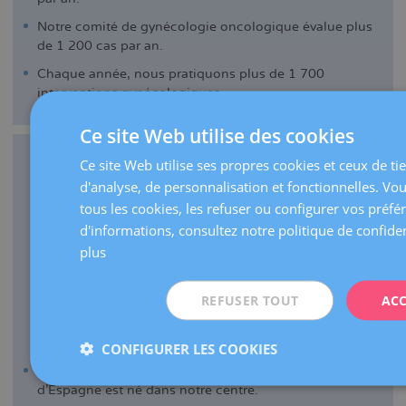
Notre comité de gynécologie oncologique évalue plus
de 1 200 cas par an.
Chaque année, nous pratiquons plus de 1 700
interventions gynécologiques.
Ce site Web utilise des cookies
Ce site Web utilise ses propres cookies et ceux de tie
d'analyse, de personnalisation et fonctionnelles. Vo
tous les cookies, les refuser ou configurer vos préfé
d'informations, consultez notre politique de confiden
plus
REFUSER TOUT
ACC
MÉDECINE DE LA REPRODUCTION
CONFIGURER LES COOKIES
En 1984, le premier bébé par fécondation in vitro
d'Espagne est né dans notre centre.