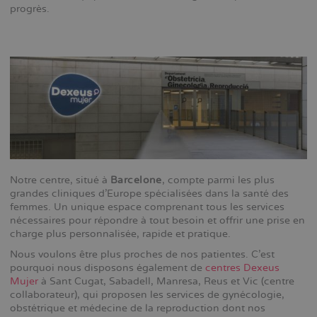
progrès.
diskretion gör Cenforce till ett självklart val för många.
Te
Notre centre, situé à
Barcelone
, compte parmi les plus
grandes cliniques d'Europe spécialisées dans la santé des
femmes. Un unique espace comprenant tous les services
nécessaires pour répondre à tout besoin et offrir une prise en
charge plus personnalisée, rapide et pratique.
Nous voulons être plus proches de nos patientes. C'est
pourquoi nous disposons également de
centres Dexeus
Mujer
à Sant Cugat, Sabadell, Manresa, Reus et Vic (centre
collaborateur), qui proposen les services de gynécologie,
obstétrique et médecine de la reproduction dont nos