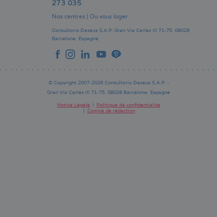
273 035
Nos centres
|
Où vous loger
Consultorio Dexeus S.A.P.
Gran Via Carles III 71-75.
08028
Barcelone.
Espagne
© Copyright 2007-2026 Consultorio Dexeus S.A.P. -
Gran Via Carles III 71-75. 08028 Barcelone. Espagne
Notice Légale
Politique de confidentialité
Comité de rédaction
Pie
de
página