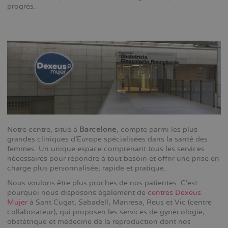
progrès.
diskretion gör Cenforce till ett självklart val för många.
Te
Notre centre, situé à
Barcelone
, compte parmi les plus
grandes cliniques d'Europe spécialisées dans la santé des
femmes. Un unique espace comprenant tous les services
nécessaires pour répondre à tout besoin et offrir une prise en
charge plus personnalisée, rapide et pratique.
Nous voulons être plus proches de nos patientes. C'est
pourquoi nous disposons également de
centres Dexeus
Mujer
à Sant Cugat, Sabadell, Manresa, Reus et Vic (centre
collaborateur), qui proposen les services de gynécologie,
obstétrique et médecine de la reproduction dont nos