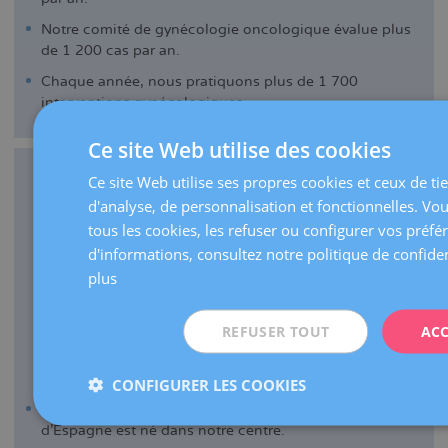
Notre comité de gynécologie oncologique évalue plus
de 1 200 cas par an.
Chaque année, nous pratiquons plus de 1 700
interventions gynécologiques.
Ce site Web utilise des cookies
Ce site Web utilise ses propres cookies et ceux de tie
d'analyse, de personnalisation et fonctionnelles. Vo
tous les cookies, les refuser ou configurer vos préfé
d'informations, consultez notre politique de confiden
plus
REFUSER TOUT
ACC
MÉDECINE DE LA REPRODUCTION
CONFIGURER LES COOKIES
En 1984, le premier bébé par fécondation in vitro
d'Espagne est né dans notre centre.