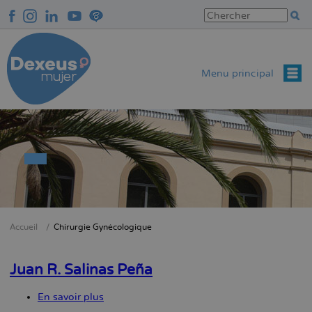
Aller
au
contenu
principal
Menu principal
Accueil
Chirurgie Gynécologique
Fil
d'Ariane
Juan R. Salinas Peña
En savoir plus
sur
Juan