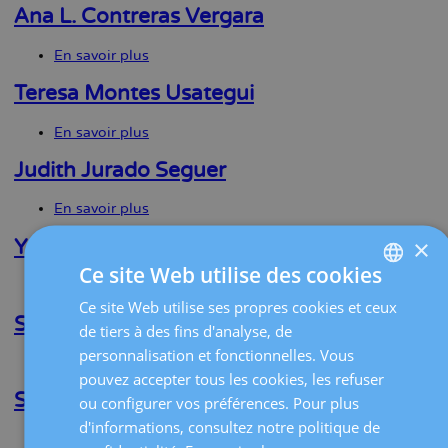
R.
Ana L. Contreras Vergara
Salinas
Peña
En savoir plus
sur
Ana
L.
Teresa Montes Usategui
Contreras
Vergara
En savoir plus
sur
Teresa
Montes
Judith Jurado Seguer
Usategui
En savoir plus
sur
Judith
×
Jurado
Yannick Hurni
Seguer
Ce site Web utilise des cookies
En savoir plus
sur
Yannick
Ce site Web utilise ses propres cookies et ceux
SPANISH
Hurni
Silvia Cabrera Díaz
de tiers à des fins d'analyse, de
CATALÀ
personnalisation et fonctionnelles. Vous
En savoir plus
sur
ENGLISH
pouvez accepter tous les cookies, les refuser
Silvia
Cabrera
Silvia Franco Camps
ou configurer vos préférences. Pour plus
FRENCH
Díaz
d'informations, consultez notre politique de
En savoir plus
sur
DEUTSCH