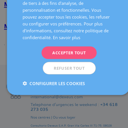
de tiers à des fins d'analyse, de
Moreno
Marina Sumarroca Bordas
CATALÀ
Ruiz
personnalisation et fonctionnelles. Vous
ENGLISH
En savoir plus
sur
pouvez accepter tous les cookies, les refuser
Marina
ou configurer vos préférences. Pour plus
FRENCH
Sumarroca
María G. Palacios Verdú
d'informations, consultez notre politique de
Bordas
DEUTSCH
confidentialité.
En savoir plus
En savoir plus
sur
María
ITALIANO
G.
ACCEPTER TOUT
Palacios
ESPAÑOL
Partager
Verdú
REFUSER TOUT
CONTACT
Téléphone :
CONFIGURER LES COOKIES
+34 93 227 48 96
international@dexeus.com
Telephone d’urgences le weekend :
+34 618
273 035
Nos centres
|
Où vous loger
Consultorio Dexeus S.A.P.
Gran Via Carles III 71-75.
08028