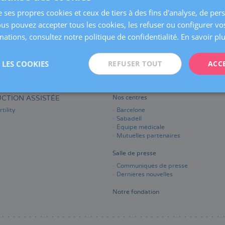
avoir plus
sur
Gilda
e ses propres cookies et ceux de tiers à des fins d'analyse, de per
D.
ous pouvez accepter tous les cookies, les refuser ou configurer vo
Carvajal
Rojas
ations, consultez notre politique de confidentialité.
En savoir pl
LES COOKIES
REFUSER TOUT
ACC
RIVÉ DE LA PATIENTE
QUI SOMMES-NOUS
on
Département International
CTION ASSISTÉE
Nos centres
tility
Barcelone
Sabadell
Équipe médicale
Mutuelles partenaires
Salle de presse
Communiqués de presse
Dernières nouvelles
Notre fondation