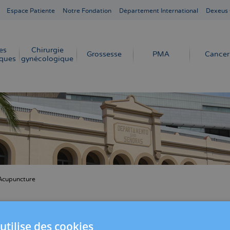
Espace Patiente
Notre Fondation
Département International
Dexeus
es
Chirurgie
Grossesse
PMA
Cancer
ques
gynécologique
Acupuncture
ne
. Carvajal Rojas
utilise des cookies