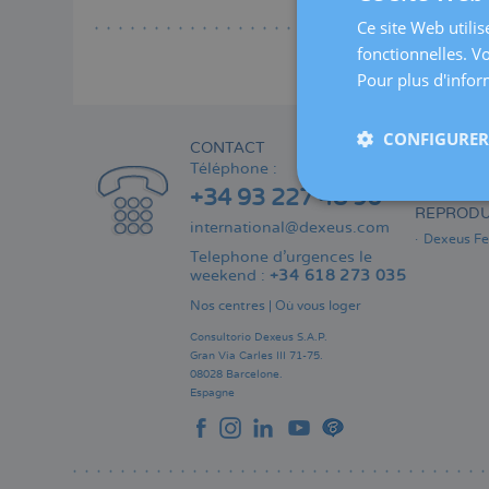
En s
Ce site Web utilis
fonctionnelles. V
Pour plus d'inform
CONFIGURER 
CONTACT
ESPACE P
Téléphone :
Informati
+34 93 227 48 96
REPRODU
international@dexeus.com
Dexeus Fer
Telephone d’urgences le
weekend :
+34 618 273 035
Nos centres
|
Où vous loger
Consultorio Dexeus S.A.P.
Gran Via Carles III 71-75.
08028 Barcelone.
Espagne