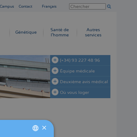
 Campus
Contact
Français
Santé de
Autres
Génétique
l’homme
services
(+34) 93 227 48 96
Équipe médicale
Deuxième avis médical
Où vous loger
×