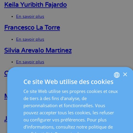
Seminario
Keila Yuribith Fajardo
Martinez
En savoir plus
sur
Keila
Yuribith
Francesco La Torre
Fajardo
En savoir plus
sur
Francesco
La
Silvia Arevalo Martinez
Torre
En savoir plus
sur
Silvia
×
Arevalo
Cristina De Lorenzo Gonzalez
Martinez
Ce site Web utilise des cookies
En savoir plus
sur
Cristina
Ce site Web utilise ses propres cookies et ceux
SPANISH
De
Marta Avella Marcos
de tiers à des fins d'analyse, de
Lorenzo
CATALÀ
personnalisation et fonctionnelles. Vous
Gonzalez
En savoir plus
sur
ENGLISH
pouvez accepter tous les cookies, les refuser
Marta
Avella
Jorge L. Arias Rayo
ou configurer vos préférences. Pour plus
FRENCH
Marcos
d'informations, consultez notre politique de
En savoir plus
sur
DEUTSCH