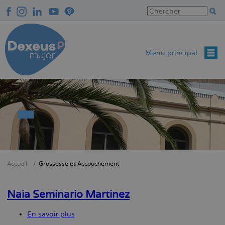
Aller
au
contenu
principal
Menu principal
Accueil
Grossesse et Accouchement
Fil
d'Ariane
Naia Seminario Martinez
En savoir plus
sur
Naia