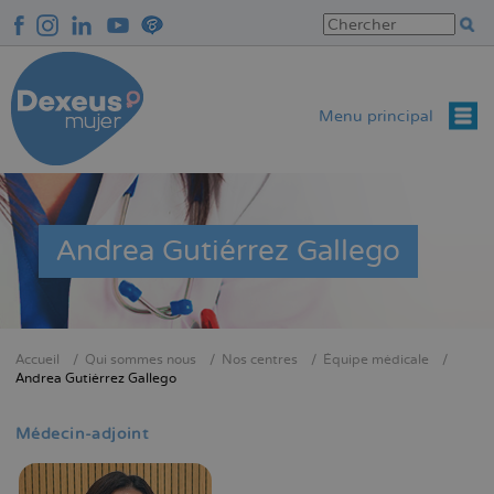
Aller
au
contenu
principal
Menu principal
Andrea Gutiérrez Gallego
Accueil
Qui sommes nous
Nos centres
Équipe médicale
Fil
Andrea Gutiérrez Gallego
d'Ariane
Médecin-adjoint