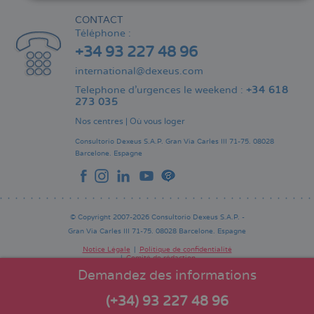
CONTACT
Téléphone :
+34 93 227 48 96
international@dexeus.com
Telephone d’urgences le weekend :
+34 618
273 035
Nos centres
|
Où vous loger
Consultorio Dexeus S.A.P.
Gran Via Carles III 71-75.
08028
Barcelone.
Espagne
© Copyright 2007-2026 Consultorio Dexeus S.A.P. -
Gran Via Carles III 71-75. 08028 Barcelone. Espagne
Notice Légale
Politique de confidentialité
Comité de rédaction
Pie
de
Demandez des informations
página
(+34) 93 227 48 96