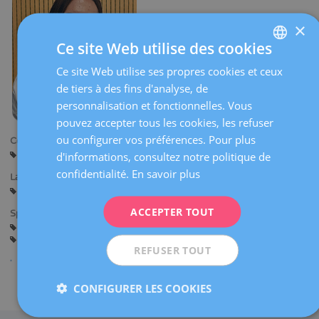
×
Ce site Web utilise des cookies
Ce site Web utilise ses propres cookies et ceux
SPANISH
de tiers à des fins d'analyse, de
CATALÀ
personnalisation et fonctionnelles. Vous
ENGLISH
pouvez accepter tous les cookies, les refuser
ou configurer vos préférences. Pour plus
Centres:
FRENCH
Manresa
d'informations, consultez notre politique de
DEUTSCH
confidentialité.
En savoir plus
Langues:
ITALIANO
Espagnol
ACCEPTER TOUT
Spécialités:
ESPAÑOL
Assistance avant la Grossesse
Grossesse et Accouchement
Gynécologie Générale
REFUSER TOUT
Partager
CONFIGURER LES COOKIES