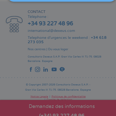
CONTACT
Téléphone :
+34 93 227 48 96
international@dexeus.com
Telephone d’urgences le weekend :
+34 618
273 035
Nos centres
|
Où vous loger
Consultorio Dexeus S.A.P.
Gran Via Carles III 71-75.
08028
Barcelone.
Espagne
© Copyright 2007-2026 Consultorio Dexeus S.A.P. -
Gran Via Carles III 71-75. 08028 Barcelone. Espagne
Notice Légale
Politique de confidentialité
Comité de rédaction
Pie
de
Demandez des informations
página