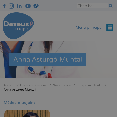
Aller
au
contenu
principal
Menu principal
Anna Asturgó Muntal
Accueil
Qui sommes nous
Nos centres
Équipe médicale
Fil
Anna Asturgó Muntal
d'Ariane
Médecin-adjoint