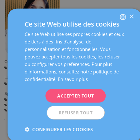
×
Ce site Web utilise des cookies
Ce site Web utilise ses propres cookies et ceux
SPANISH
de tiers à des fins d'analyse, de
CATALÀ
personnalisation et fonctionnelles. Vous
ENGLISH
pouvez accepter tous les cookies, les refuser
Centres:
ou configurer vos préférences. Pour plus
FRENCH
Barcelone
Sabadell
d'informations, consultez notre politique de
DEUTSCH
Langues:
confidentialité.
En savoir plus
Espagnol
Catalan
Anglais
ITALIANO
Spécialités:
ACCEPTER TOUT
ESPAÑOL
Grossesse et Accouchement
Gynécologie Générale
Vaccination HPV
Infections de transmission sexuelle
Pathologie du Tractus Génital Inférieur
REFUSER TOUT
CONFIGURER LES COOKIES
Partager