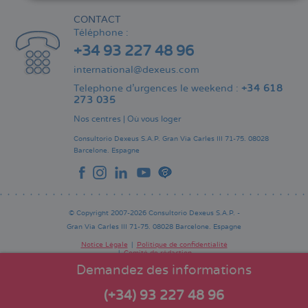
CONTACT
Téléphone :
+34 93 227 48 96
international@dexeus.com
Telephone d’urgences le weekend :
+34 618
273 035
Nos centres
|
Où vous loger
Consultorio Dexeus S.A.P.
Gran Via Carles III 71-75.
08028
Barcelone.
Espagne
© Copyright 2007-2026 Consultorio Dexeus S.A.P. -
Gran Via Carles III 71-75. 08028 Barcelone. Espagne
Notice Légale
Politique de confidentialité
Comité de rédaction
Pie
de
Demandez des informations
página
(+34) 93 227 48 96