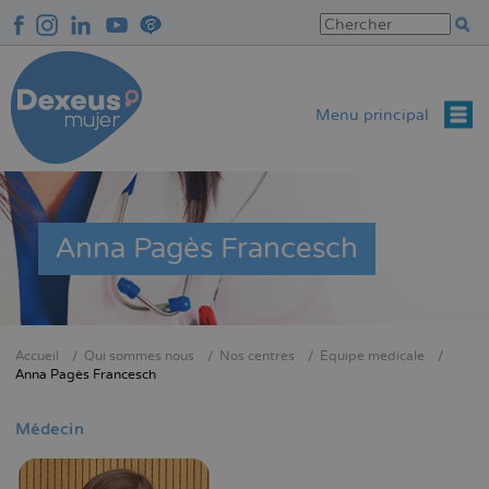
Aller
au
contenu
principal
Menu principal
Anna Pagès Francesch
Accueil
Qui sommes nous
Nos centres
Équipe médicale
Fil
Anna Pagès Francesch
d'Ariane
Médecin