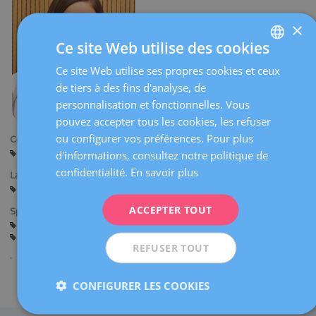
×
Ce site Web utilise des cookies
Ce site Web utilise ses propres cookies et ceux
SPANISH
de tiers à des fins d'analyse, de
CATALÀ
personnalisation et fonctionnelles. Vous
ENGLISH
pouvez accepter tous les cookies, les refuser
ou configurer vos préférences. Pour plus
Centres:
FRENCH
Barcelone
d'informations, consultez notre politique de
DEUTSCH
confidentialité.
En savoir plus
Langues:
ITALIANO
Espagnol
Catalan
ACCEPTER TOUT
Spécialités:
ESPAÑOL
Assistance avant la Grossesse
Grossesse et Accouchement
Gynécologie Générale
REFUSER TOUT
Partager
CONFIGURER LES COOKIES