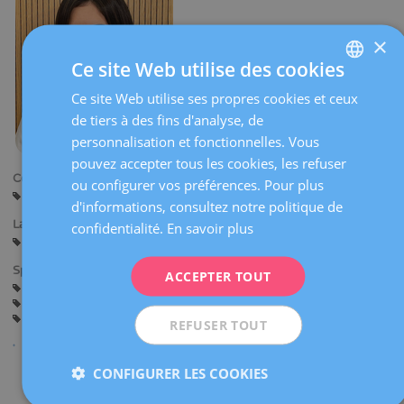
×
Ce site Web utilise des cookies
Ce site Web utilise ses propres cookies et ceux
SPANISH
de tiers à des fins d'analyse, de
CATALÀ
personnalisation et fonctionnelles. Vous
ENGLISH
pouvez accepter tous les cookies, les refuser
Centres:
ou configurer vos préférences. Pour plus
FRENCH
Barcelone
d'informations, consultez notre politique de
DEUTSCH
Langues:
confidentialité.
En savoir plus
Espagnol
Catalan
ITALIANO
Spécialités:
ACCEPTER TOUT
ESPAÑOL
Gardes dans la salle d'accouchement
Assistance avant la Grossesse
Grossesse et Accouchement
Gynécologie Générale
REFUSER TOUT
CONFIGURER LES COOKIES
Partager