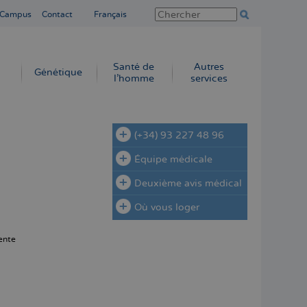
 Campus
Contact
Français
Santé de
Autres
Génétique
l’homme
services
(+34) 93 227 48 96
Équipe médicale
Deuxième avis médical
Où vous loger
ente