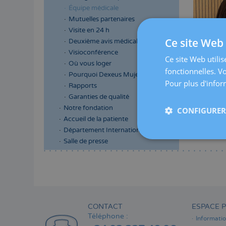
Équipe médicale
Mutuelles partenaires
Visite en 24 h
Ce site Web 
Deuxième avis médical
Visioconférence
Ce site Web utilis
Où vous loger
fonctionnelles. V
Pourquoi Dexeus Mujer
Pour plus d'inform
Rapports
Garanties de qualité
Notre fondation
CONFIGURER 
Accueil de la patiente
Département International
Salle de presse
Menú
lateral
principal
CONTACT
ESPACE P
Téléphone :
Informati