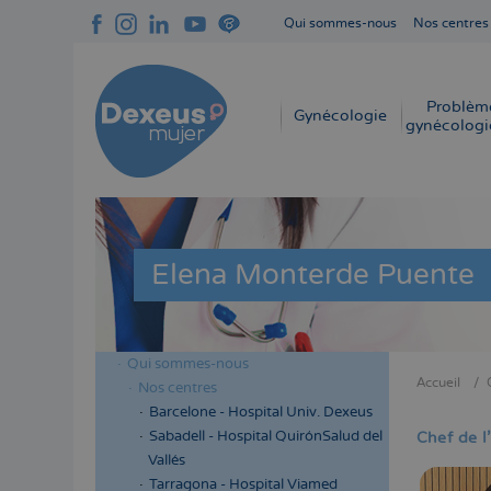
Aller
Qui sommes-nous
Nos centres
au
Navegación
contenu
superior
principal
cabecera
Problèm
Navegación
Gynécologie
gynécologi
principal
Elena Monterde Puente
Qui sommes-nous
Menú
Accueil
Nos centres
Fil
lateral
Barcelone - Hospital Univ. Dexeus
d'Aria
cabecera
Sabadell - Hospital QuirónSalud del
Chef de 
Vallés
Tarragona - Hospital Viamed