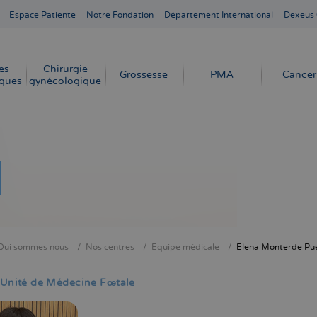
Espace Patiente
Notre Fondation
Département International
Dexeus
es
Chirurgie
Grossesse
PMA
Cancer
ques
gynécologique
Qui sommes nous
Nos centres
Équipe médicale
Elena Monterde Pu
ne
l'Unité de Médecine Fœtale