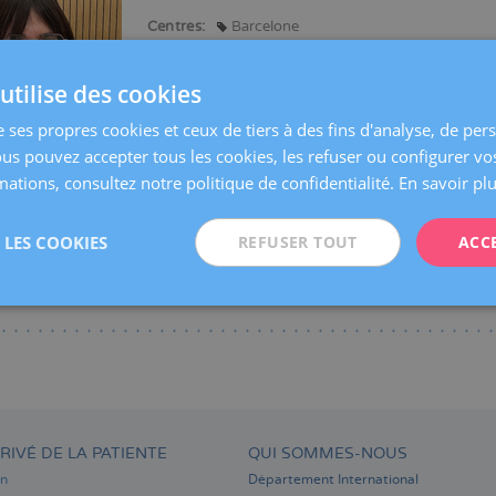
Centres:
Barcelone
Langues:
Espagnol
Catalan
Anglais
utilise des cookies
Spécialités:
Assistance avant la Grossesse
Grossesse et Ac
e ses propres cookies et ceux de tiers à des fins d'analyse, de per
Échographie obstétricale et diagnostic prénatal
ous pouvez accepter tous les cookies, les refuser ou configurer vo
ations, consultez notre politique de confidentialité.
En savoir pl
LES COOKIES
REFUSER TOUT
ACC
RIVÉ DE LA PATIENTE
QUI SOMMES-NOUS
on
Département International