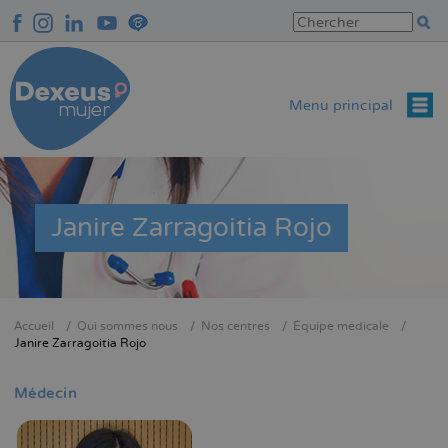
Aller
au
contenu
principal
Menu principal
Janire Zarragoitia Rojo
Accueil
Qui sommes nous
Nos centres
Équipe médicale
Fil
Janire Zarragoitia Rojo
d'Ariane
Médecin