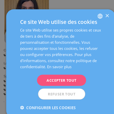
×
Ce site Web utilise des cookies
Ce site Web utilise ses propres cookies et ceux
SPANISH
de tiers à des fins d'analyse, de
CATALÀ
personnalisation et fonctionnelles. Vous
ENGLISH
pouvez accepter tous les cookies, les refuser
Centres:
ou configurer vos préférences. Pour plus
Barcelone
FRENCH
d'informations, consultez notre politique de
Langues:
DEUTSCH
confidentialité.
En savoir plus
Espagnol
Catalan
Basque
Anglais
Français
ITALIANO
Spécialités:
ACCEPTER TOUT
Assistance avant la Grossesse
Grossesse et Accouchement
ESPAÑOL
Gynécologie Générale
Gynécologie Oncologique (Cancer gynécologique et du sein)
REFUSER TOUT
Mastologie (Pathologie mammaire bénigne)
CONFIGURER LES COOKIES
Partager