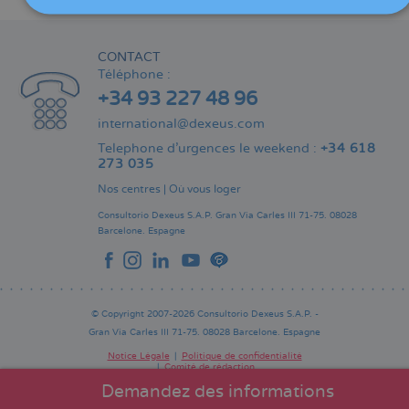
CONTACT
Téléphone :
+34 93 227 48 96
international@dexeus.com
Telephone d’urgences le weekend :
+34 618
273 035
Nos centres
|
Où vous loger
Consultorio Dexeus S.A.P.
Gran Via Carles III 71-75.
08028
Barcelone.
Espagne
© Copyright 2007-2026 Consultorio Dexeus S.A.P. -
Gran Via Carles III 71-75. 08028 Barcelone. Espagne
Notice Légale
Politique de confidentialité
Comité de rédaction
Pie
de
Demandez des informations
página