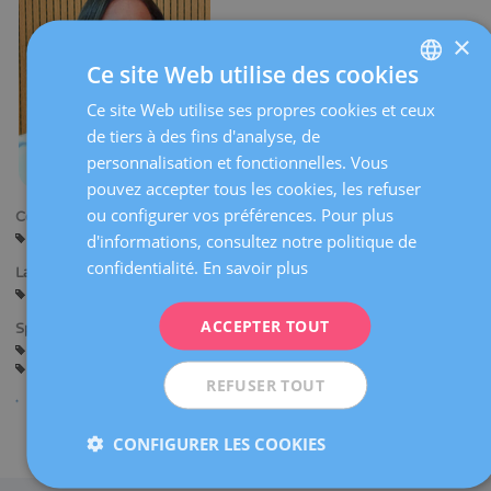
×
Ce site Web utilise des cookies
Ce site Web utilise ses propres cookies et ceux
SPANISH
de tiers à des fins d'analyse, de
CATALÀ
personnalisation et fonctionnelles. Vous
ENGLISH
pouvez accepter tous les cookies, les refuser
ou configurer vos préférences. Pour plus
Centres:
FRENCH
Tarragone
d'informations, consultez notre politique de
Reus
DEUTSCH
confidentialité.
En savoir plus
Langues:
ITALIANO
Espagnol
Catalan
ACCEPTER TOUT
Spécialités:
ESPAÑOL
Gynécologie Générale
Assistance avant la Grossesse
Grossesse et Accouchement
REFUSER TOUT
Partager
CONFIGURER LES COOKIES