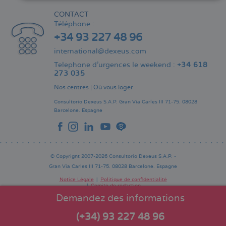
CONTACT
Téléphone :
+34 93 227 48 96
international@dexeus.com
Telephone d’urgences le weekend :
+34 618
273 035
Nos centres
|
Où vous loger
Consultorio Dexeus S.A.P.
Gran Via Carles III 71-75.
08028
Barcelone.
Espagne
© Copyright 2007-2026 Consultorio Dexeus S.A.P. -
Gran Via Carles III 71-75. 08028 Barcelone. Espagne
Notice Légale
Politique de confidentialité
Comité de rédaction
Pie
de
Demandez des informations
página
(+34) 93 227 48 96