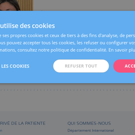
Centres:
Barcelone
Langues:
Espagnol
Anglais
utilise des cookies
Spécialités:
Étude Intégrée de Stérilité
Infertli
e ses propres cookies et ceux de tiers à des fins d'analyse, de per
ous pouvez accepter tous les cookies, les refuser ou configurer vo
ations, consultez notre politique de confidentialité.
En savoir pl
LES COOKIES
REFUSER TOUT
ACC
RIVÉ DE LA PATIENTE
QUI SOMMES-NOUS
on
Département International