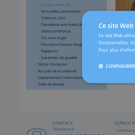
Équipe médicale
Mutuelles partenaires
Visite en 24 h
Ce site Web 
Deuxième avis médical
Visioconférence
Ce site Web utilis
Où vous loger
fonctionnelles. V
Pourquoi Dexeus Mujer
Pour plus d'inform
Rapports
Garanties de qualité
Notre fondation
CONFIGURER 
Accueil de la patiente
Département International
Salle de presse
Menú
lateral
principal
CONTACT
ESPACE P
Téléphone :
Informati