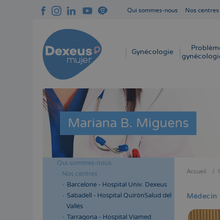
Aller
Qui sommes-nous
Nos centres
au
Navegación
contenu
superior
principal
cabecera
Problèm
Navegación
Gynécologie
gynécologi
principal
Mariana B. Miguens
Qui sommes-nous
Menú
Accueil
Nos centres
Fil
lateral
Barcelone - Hospital Univ. Dexeus
d'Aria
cabecera
Sabadell - Hospital QuirónSalud del
Médecin
Vallés
Tarragona - Hospital Viamed