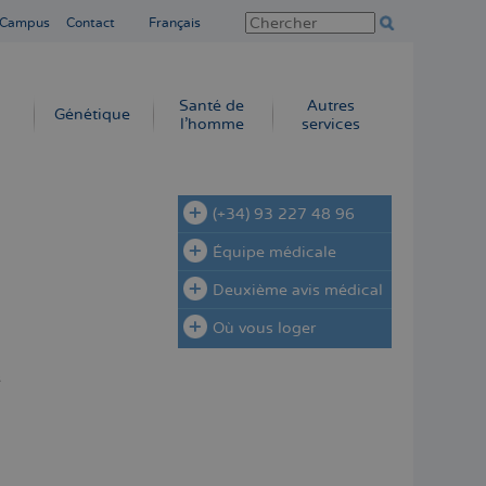
 Campus
Contact
Français
Santé de
Autres
Génétique
l’homme
services
(+34) 93 227 48 96
Équipe médicale
Deuxième avis médical
Où vous loger
s