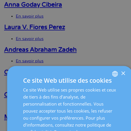
Plancha
Anna Goday Cibeira
Dos
Santos
En savoir plus
sur
Anna
Goday
Laura V. Fiores Perez
Cibeira
En savoir plus
sur
Laura
V.
Andreas Abraham Zadeh
Fiores
Perez
En savoir plus
sur
Andreas
×
Abraham
Candela Pomeraantz
Zadeh
Ce site Web utilise des cookies
En savoir plus
sur
Candela
Ce site Web utilise ses propres cookies et ceux
SPANISH
Pomeraantz
Cristina Benito Pedregosa
de tiers à des fins d'analyse, de
CATALÀ
personnalisation et fonctionnelles. Vous
En savoir plus
sur
ENGLISH
pouvez accepter tous les cookies, les refuser
Cristina
Benito
Mariana B. Miguens
ou configurer vos préférences. Pour plus
FRENCH
Pedregosa
d'informations, consultez notre politique de
En savoir plus
sur
DEUTSCH