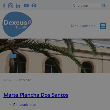
Aller
au
contenu
principal
Menu principal
Accueil
Infertlité
Fil
d'Ariane
Marta Plancha Dos Santos
En savoir plus
sur
Marta