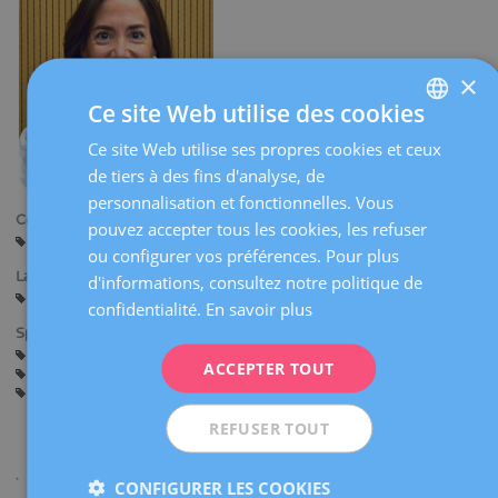
×
Ce site Web utilise des cookies
Ce site Web utilise ses propres cookies et ceux
SPANISH
de tiers à des fins d'analyse, de
CATALÀ
personnalisation et fonctionnelles. Vous
Centres:
ENGLISH
pouvez accepter tous les cookies, les refuser
Barcelone
ou configurer vos préférences. Pour plus
FRENCH
Langues:
d'informations, consultez notre politique de
DEUTSCH
Espagnol
Catalan
confidentialité.
En savoir plus
Spécialités:
ITALIANO
Gynécologie Générale
Hystéroscopie
ACCEPTER TOUT
ESPAÑOL
Diagnostic Gynécologique par l’Image
Assistance avant la Grossesse
Grossesse et Accouchement
REFUSER TOUT
CONFIGURER LES COOKIES