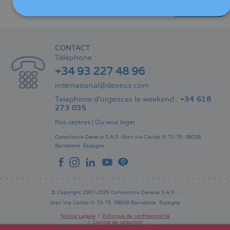
Partager
CONTACT
Téléphone :
+34 93 227 48 96
international@dexeus.com
Telephone d’urgences le weekend :
+34 618
273 035
Nos centres
|
Où vous loger
Consultorio Dexeus S.A.P.
Gran Via Carles III 71-75.
08028
Barcelone.
Espagne
© Copyright 2007-2026 Consultorio Dexeus S.A.P. -
Gran Via Carles III 71-75. 08028 Barcelone. Espagne
Notice Légale
Politique de confidentialité
Comité de rédaction
Pie