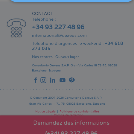
CONTACT
Téléphone :
+34 93 227 48 96
international@dexeus.com
Telephone d’urgences le weekend :
+34 618
273 035
Nos centres
|
Où vous loger
Consultorio Dexeus S.A.P.
Gran Via Carles III 71-75.
08028
Barcelone.
Espagne
© Copyright 2007-2026 Consultorio Dexeus S.A.P. -
Gran Via Carles III 71-75. 08028 Barcelone. Espagne
Notice Légale
Politique de confidentialité
Comité de rédaction
Pie
de
Demandez des informations
página