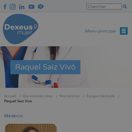
Aller
au
contenu
principal
Menu principal
Raquel Saiz Vivó
Accueil
Qui sommes nous
Nos centres
Équipe médicale
Fil
Raquel Saiz Vivó
d'Ariane
Médecin