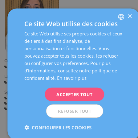
×
Ce site Web utilise des cookies
Ce site Web utilise ses propres cookies et ceux
SPANISH
de tiers à des fins d'analyse, de
CATALÀ
personnalisation et fonctionnelles. Vous
ENGLISH
pouvez accepter tous les cookies, les refuser
Centres:
ou configurer vos préférences. Pour plus
FRENCH
Barcelone
d'informations, consultez notre politique de
DEUTSCH
Langues:
confidentialité.
En savoir plus
Espagnol
Catalan
ITALIANO
Spécialités:
ACCEPTER TOUT
ESPAÑOL
Gardes dans la salle d'accouchement
Assistance avant la Grossesse
Grossesse et Accouchement
Gynécologie Générale
REFUSER TOUT
CONFIGURER LES COOKIES
Partager