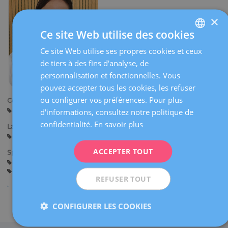
×
Ce site Web utilise des cookies
Ce site Web utilise ses propres cookies et ceux
SPANISH
de tiers à des fins d'analyse, de
CATALÀ
personnalisation et fonctionnelles. Vous
ENGLISH
pouvez accepter tous les cookies, les refuser
ou configurer vos préférences. Pour plus
Centres:
FRENCH
Barcelone
d'informations, consultez notre politique de
DEUTSCH
confidentialité.
En savoir plus
Langues:
ITALIANO
Espagnol
ACCEPTER TOUT
Spécialités:
ESPAÑOL
Assistance avant la Grossesse
Grossesse et Accouchement
Gynécologie Générale
REFUSER TOUT
Partager
CONFIGURER LES COOKIES