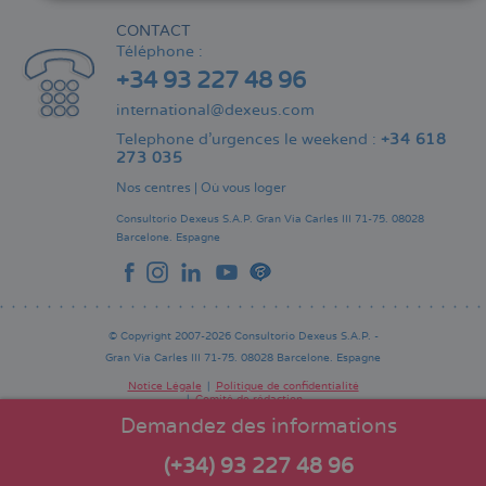
CONTACT
Téléphone :
+34 93 227 48 96
international@dexeus.com
Telephone d’urgences le weekend :
+34 618
273 035
Nos centres
|
Où vous loger
Consultorio Dexeus S.A.P.
Gran Via Carles III 71-75.
08028
Barcelone.
Espagne
© Copyright 2007-2026 Consultorio Dexeus S.A.P. -
Gran Via Carles III 71-75. 08028 Barcelone. Espagne
Notice Légale
Politique de confidentialité
Comité de rédaction
Pie
de
Demandez des informations
página
(+34) 93 227 48 96