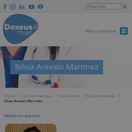
Aller
au
contenu
principal
Menu principal
Silvia Arevalo Martinez
Accueil
Qui sommes nous
Nos centres
Équipe médicale
Fil
Silvia Arevalo Martinez
d'Ariane
Médecin-adjoint