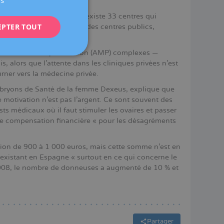
us
 l'utérus de la receveuse.
ENGLISH
ovules. En Catalogne, il existe 33 centres qui
EPTER TOUT
FRENCH
s. Néanmoins, dans le cas des centres publics,
DEUTSCH
nce médicale à la procréation (AMP) complexes —
ITALIANO
, alors que l'attente dans les cliniques privées n'est
rner vers la médecine privée.
ESPAÑOL
bryons de Santé de la femme Dexeus, explique que
 motivation n'est pas l'argent. Ce sont souvent des
ts médicaux où il faut stimuler les ovaires et passer
une compensation financière « pour les désagréments
on de 900 à 1 000 euros, mais cette somme n'est en
n existant en Espagne « surtout en ce qui concerne le
e 2008, le nombre de donneuses a augmenté de 10 % et
.
Partager