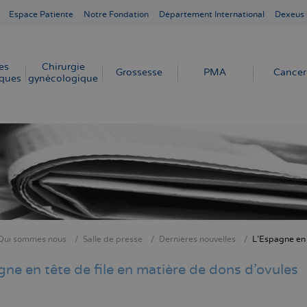
Espace Patiente
Notre Fondation
Département International
Dexeus
es
Chirurgie
Grossesse
PMA
Cancer
ques
gynécologique
Qui sommes nous
Salle de presse
Dernières nouvelles
L'Espagne en 
ne
ne en tête de file en matière de dons d'ovules