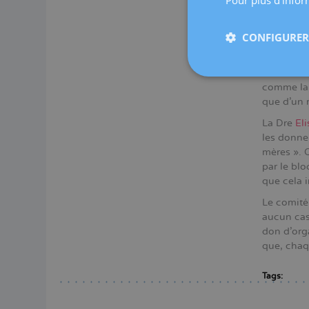
Pour plus d'inform
receveuse)
L'Espagne 
CONFIGURER 
pratiquent
nombre d'
Par ailleu
comme la
que d'un 
La Dre
El
les donneu
mères ». O
par le bl
que cela i
Le comité
aucun cas 
don d'org
que, chaq
Tags: