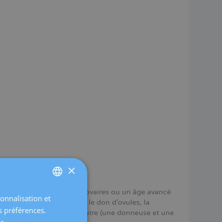
×
érapie, une ablation des ovaires ou un âge avancé
sonnalisation et
SPANISH
hysique d'être mère. Avec le don d'ovules, la
s préférences.
ovules d'une femme à une autre (une donneuse et une
CATALÀ