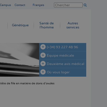
 Campus
Contact
Français
Santé de
Autres
Génétique
l’homme
services
(+34) 93 227 48 96
Équipe médicale
Deuxième avis médical
Où vous loger
tête de file en matière de dons d'ovules