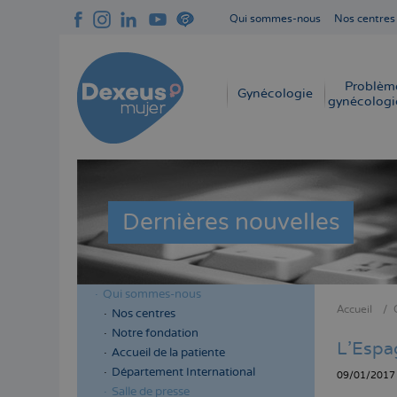
Aller
Qui sommes-nous
Nos centres
au
Navegación
contenu
superior
principal
cabecera
Problèm
Navegación
Gynécologie
gynécologi
principal
Dernières nouvelles
Qui sommes-nous
Menú
Accueil
Nos centres
Fil
lateral
Notre fondation
d'Aria
L'Espag
cabecera
Accueil de la patiente
Département International
09/01/2017
Salle de presse