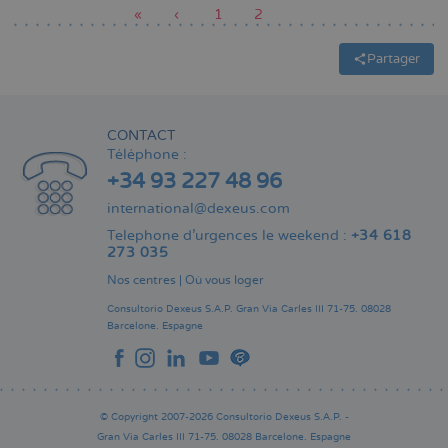
Première
«
Page
‹
Page
1
Page
2
page
précédente
actuelle
Pagination
Partager
CONTACT
Téléphone :
+34 93 227 48 96
international@dexeus.com
Telephone d’urgences le weekend :
+34 618
273 035
Nos centres
|
Où vous loger
Consultorio Dexeus S.A.P.
Gran Via Carles III 71-75.
08028
Barcelone.
Espagne
© Copyright 2007-2026 Consultorio Dexeus S.A.P. -
Gran Via Carles III 71-75. 08028 Barcelone. Espagne