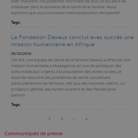
bref, maintenir nos patientes informées de tout ce qui peut les
intéresser dans le domaine de la santé de la femme. Nous
espérons que vous trouverez notre proposition attrayante!
Tags:
La Fondation Dexeus conclut avec succès une
mission humanitaire en Afrique
05/10/2016
Cet été, une équipe de Santé de la femme Dexeus a effectué une
mission humanitaire à Madagascar en vue de prodiguer des
soins médicaux urgents à la population des zones rurales, et
aussi de résoudre des problèmes de santé concernant
particulièrement les femmes, tels que des myomes utérins, un
prolapsus génital, des kystes ovariens et des fistules post-
partum.
Tags:
Page
1
Page
2
Page
›
Dernière
»
actuelle
suivante
page
Pagination
Communiqués de presse